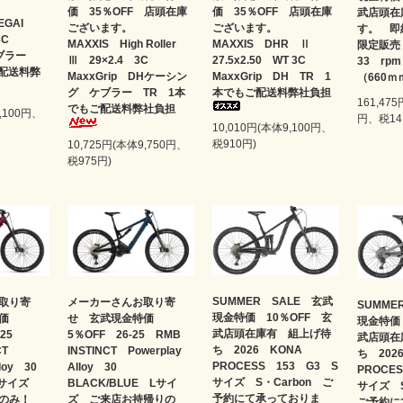
価 35％OFF 店頭在庫
価 35％OFF 店頭在庫
武店頭在
SEGAI
ございます。
ございます。
す。 即
 3C
MAXXIS High Roller
MAXXIS DHR Ⅱ
限定販売
 ケブラー
Ⅲ 29×2.4 3C
27.5x2.50 WT 3C
33 rp
ご配送料弊
MaxxGrip DHケーシン
MaxxGrip DH TR 1
（660ｍ
グ ケブラー TR 1本
本でもご配送料弊社負担
161,475
でもご配送料弊社負担
9,100円、
円、税14,
10,010円(本体9,100円、
税910円)
10,725円(本体9,750円、
税975円)
SUMMER SALE 玄武
取り寄
メーカーさんお取り寄
SUMME
現金特価 10％OFF 玄
特価
せ 玄武現金特価
現金特価
武店頭在庫有 組上げ待
6-25
5％OFF 26-25 RMB
武店頭在
ち 2026 KONA
NCT
INSTINCT Powerplay
ち 202
PROCESS 153 G3 S
lloy 30
Alloy 30
PROCE
サイズ S・Carbon ご
 Lサイズ
BLACK/BLUE Lサイ
サイズ 
予約にて承っておりま
りのみ！
ズ ご来店お持帰りの
ご予約に