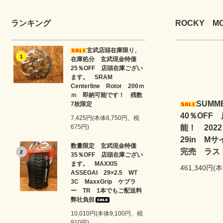
ランキング
ROCKY MO
玄武店頭在庫限り、
1
在庫処分 玄武現金特価
25％OFF 店頭在庫ござい
ます。 SRAM
Centerline Rotor 200ｍ
ｍ 即納可能です！ 残数
SUM
7枚限定
40％OF
7,425円(本体6,750円、税
675円)
能！ 2022
29in M
数量限定 玄武現金特価
完売 ラス
2
35％OFF 店頭在庫ござい
ます。 MAXXIS
461,340円(
ASSEGAI 29×2.5 WT
3C MaxxGrip ケブラ
ー TR 1本でもご配送料
弊社負担
10,010円(本体9,100円、税
910円)