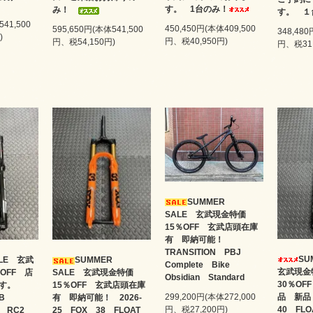
す。 1台のみ！
み！
す。 １
541,500
450,450円(本体409,500
595,650円(本体541,500
348,480
)
円、税40,950円)
円、税54,150円)
円、税31,
SUMMER
SALE 玄武現金特価
15％OFF 玄武店頭在庫
有 即納可能！
TRANSITION PBJ
SU
ALE 玄武
SUMMER
Complete Bike
玄武現
OFF 店
SALE 玄武現金特価
Obsidian Standard
30％O
ます。
15％OFF 玄武店頭在庫
299,200円(本体272,000
品 新品
EB
有 即納可能！ 2026-
円、税27,200円)
40 FL
9in RC2
25 FOX 38 FLOAT