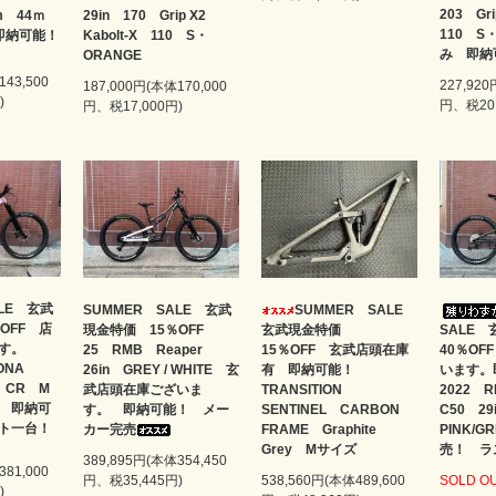
203 Gr
m 44ｍ
29in 170 Grip X2
110 S
即納可能！
Kabolt-X 110 S・
み 即納
ORANGE
143,500
227,920
187,000円(本体170,000
)
円、税20,
円、税17,000円)
ALE 玄武
SUMMER SALE 玄武
SUMMER SALE
OFF 店
現金特価 15％OFF
玄武現金特価
SALE
ます。
25 RMB Reaper
15％OFF 玄武店頭在庫
40％O
KONA
26in GREY / WHITE 玄
有 即納可能！
います
 CR M
武店頭在庫ございま
TRANSITION
2022 R
） 即納可
す。 即納可能！ メー
SENTINEL CARBON
C50 2
ト一台！
カー完売
FRAME Graphite
PINK/
Grey Mサイズ
売！ ラ
389,895円(本体354,450
381,000
円、税35,445円)
538,560円(本体489,600
SOLD O
)