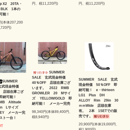
円、税11,220円)
円、税11,220円)
ip X2 20TA・
・BLK 1本の
可能！
円(本体207,200
720円)
SUMMER
SALE 玄武現金特価
SUMMER SALE 玄武
SUMMER
40％OFF 店頭在庫ござ
現金特価 50％OFF 即
 玄武現金特価
います。 2022 RMB
納可能！ e・thirteen
FF 店頭在庫ござ
GROWLER 20 Mサイ
LG1 Plus DH
。即納可能！
ズ YELLOW/GOLD 即
ALLOY Rim 29in 30
MB Altitude
納可能！ メーカー完売
ｍｍWide 店頭在庫
9in Lサイズ
有。 2本 1SETでの販
98,340円(本体89,400円、
GREY メーカー完
売です。
税8,940円)
スト一台！
20,900円(本体19,000円、
UT
税1,900円)