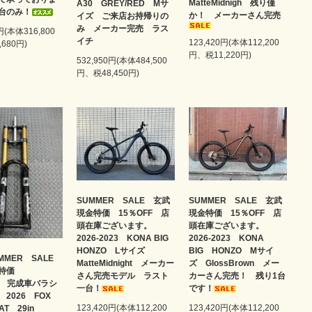
MatteMidnigh 残り僅
A30 GREY/RED Mサ
台のみ！
か！ メーカーさん完売
イズ ご来店お持帰りの
み メーカー完売 ラス
円(本体316,800
イチ
123,420円(本体112,200
680円)
円、税11,220円)
532,950円(本体484,500
円、税48,450円)
SUMMER SALE 玄武
SUMMER SALE 玄武
現金特価 15％OFF 店
現金特価 15％OFF 店
頭在庫ございます。
頭在庫ございます。
2026-2023 KONA BIG
2026-2023 KONA
HONZO Lサイズ
BIG HONZO Mサイ
MMER SALE
MatteMidnight メーカー
ズ GlossBrown メー
金特価
さん完売モデル ラスト
カーさん完売！ 残り1台
FF 完成車バラシ
一台！
です！
 2026 FOX
123,420円(本体112,200
123,420円(本体112,200
OAT 29in