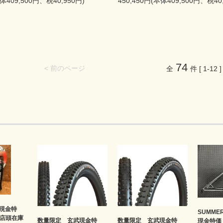
本体409,500円、税40,950円)
450,450円(本体409,500円、税40
74
< 前のページ
全
件 [ 1-12 ]
現金特
SUMME
 店頭在庫
数量限定 玄武現金特
数量限定 玄武現金特
現金特価