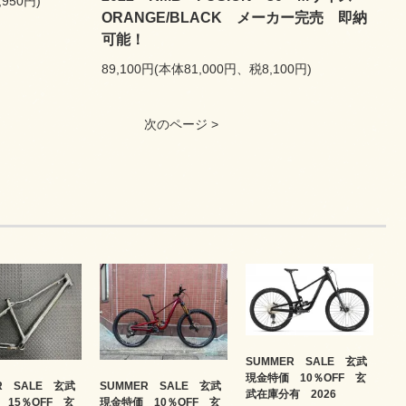
,950円)
ORANGE/BLACK メーカー完売 即納
可能！
89,100円(本体81,000円、税8,100円)
次のページ >
SUMMER SALE 玄武
現金特価 10％OFF 玄
R SALE 玄武
SUMMER SALE 玄武
武在庫分有 2026
 15％OFF 玄
現金特価 10％OFF 玄