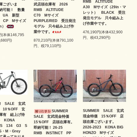
RMB ALTITUDE
庫ございま
武店頭在庫有 2026
A30 Mサイズ（29in・マ
納可能！ 数量
RMB ALTITUDE
レット） BLACK 受注
 UA 新型
C70 Mサイズ
発注モデル 只今組み上
m CP Mサイズ
PURPLE/RED 受注発注
げ作業中です。
ｍ）
モデル 只今組み上げ作
業中です。
476,190円(本体432,900
円(本体146,795
円、税43,290円)
680円)
870,210円(本体791,100
円、税79,110円)
R SALE 玄武
 10％OFF 玄
SUMMER SALE 玄武
SUMMER
庫有 組上げ待
現金特価 15％OFF 店
SALE 玄武現金特価
6 KONA
頭在庫ございます。
15％OFF 店頭在庫有。
SS 134 G3 S
2026-2023 KONA BIG
即納可能！ 26-25
S・M・Grey
HONZO Mサイズ
RMB INSTINCT PP
て承っておりま