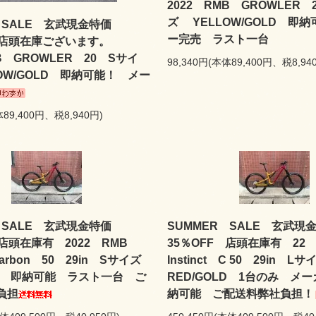
2022 RMB GROWLER 
ズ YELLOW/GOLD 即
R SALE 玄武現金特価
ー完売 ラスト一台
F 店頭在庫ございます。
B GROWLER 20 Sサイ
98,340円(本体89,400円、税8,94
OW/GOLD 即納可能！ メー
体89,400円、税8,940円)
R SALE 玄武現金特価
SUMMER SALE 玄武
 店頭在庫有 2022 RMB
35％OFF 店頭在庫有 22
t Carbon 50 29in Sサイズ
Instinct C 50 29in 
LD 即納可能 ラスト一台 ご
RED/GOLD 1台のみ メ
負担
納可能 ご配送料弊社負担！