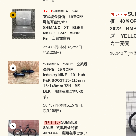
SUMMER SALE
SU
3
玄武現金特価 35％OFF
価 40％
即納可能です！
SHIMANO XT BL/BR-
2022 R
M8120 F&R M-Pad
ズ YELL
Fin 店頭在庫有
カー完売
35,478円(本体32,253円、
税3,225円)
98,340円(本
SUMMER SALE 玄武現
4
金特価 25％OFF
Industry NINE 101 Hub
F&R BOOST 15×110ｍｍ
12×148ｍｍ 32H MS
BLK 店頭在庫ございま
す。
56,737円(本体51,579円、
税5,158円)
SUMMER
5
SALE 玄武現金特価
40％OFF 店頭在庫ござい