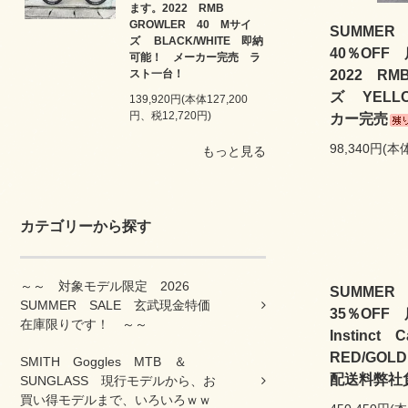
ます。2022 RMB
GROWLER 40 Mサイ
SUMME
ズ BLACK/WHITE 即納
40％OF
可能！ メーカー完売 ラ
スト一台！
2022 RM
ズ YELL
139,920円(本体127,200
円、税12,720円)
カー完売
98,340円(本
もっと見る
カテゴリーから探す
～～ 対象モデル限定 2026
SUMME
SUMMER SALE 玄武現金特価
35％OFF
在庫限りです！ ～～
Instinc
RED/GO
SMITH Goggles MTB ＆
配送料弊社
SUNGLASS 現行モデルから、お
買い得モデルまで、いろいろｗｗ