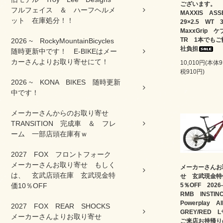
ございます。
フルフェイス ＆ ハーフヘルメ
MAXXIS AS
ット 在庫処分！！
29×2.5 WT
MaxxGrip
TR 1本でも
2026 ~ RockyMountainBicycles
社負担
随時更新中です！ E-BIKEはメー
カーさんよりお取り寄せにて！
10,010円(本体
税910円)
2026 ~ KONA BIKES 随時更新
中です！
メーカーさんからのお取り寄せ
TRANSITION 完成車 ＆ フレ
ーム 一部店頭在庫有ｗ
2027 FOX フロントフォーク
メーカーさんお取り寄せ もしく
メーカーさんお
は、 玄武店頭在庫 玄武現金特
せ 玄武現金
価10％OFF
5％OFF 202
RMB INSTI
Powerplay A
2027 FOX REAR SHOCKS
GREY/RED
メーカーさんよりお取り寄せ
ご来店お持帰