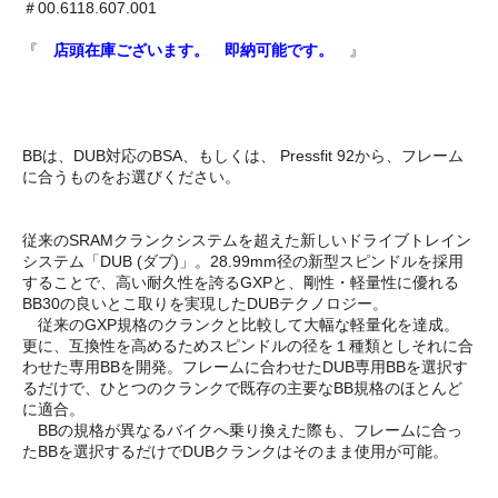
＃00.6118.607.001
『
店頭在庫ございます。 即納可能です。
』
BBは、DUB対応のBSA、もしくは、 Pressfit 92から、フレーム
に合うものをお選びください。
従来のSRAMクランクシステムを超えた新しいドライブトレイン
システム「DUB (ダブ)」。28.99mm径の新型スピンドルを採用
することで、高い耐久性を誇るGXPと、剛性・軽量性に優れる
BB30の良いとこ取りを実現したDUBテクノロジー。
従来のGXP規格のクランクと比較して大幅な軽量化を達成。
更に、互換性を高めるためスピンドルの径を１種類としそれに合
わせた専用BBを開発。フレームに合わせたDUB専用BBを選択す
るだけで、ひとつのクランクで既存の主要なBB規格のほとんど
に適合。
BBの規格が異なるバイクへ乗り換えた際も、フレームに合っ
たBBを選択するだけでDUBクランクはそのまま使用が可能。