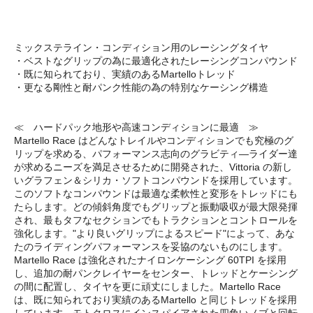
ミックステライン・コンディション用のレーシングタイヤ
・ベストなグリップの為に最適化されたレーシングコンパウンド
・既に知られており、実績のあるMartelloトレッド
・更なる剛性と耐パンク性能の為の特別なケーシング構造
≪ ハードパック地形や高速コンディションに最適 ≫
Martello Race はどんなトレイルやコンディションでも究極のグ
リップを求める、パフォーマンス志向のグラビティ―ライダー達
が求めるニーズを満足させるために開発された、Vittoria の新し
いグラフェン＆シリカ・ソフトコンパウンドを採用しています。
このソフトなコンパウンドは最適な柔軟性と変形をトレッドにも
たらします。どの傾斜角度でもグリップと振動吸収が最大限発揮
され、最もタフなセクションでもトラクションとコントロールを
強化します。"より良いグリップによるスピード"によって、あな
たのライディングパフォーマンスを妥協のないものにします。
Martello Race は強化されたナイロンケーシング 60TPI を採用
し、追加の耐パンクレイヤーをセンター、トレッドとケーシング
の間に配置し、タイヤを更に頑丈にしました。Martello Race
は、既に知られており実績のあるMartello と同じトレッドを採用