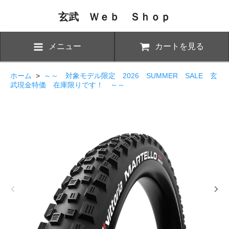
玄武 Ｗｅｂ Ｓｈｏｐ
メニュー
カートを見る
ホーム
>
～～ 対象モデル限定 2026 SUMMER SALE 玄
武現金特価 在庫限りです！ ～～