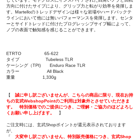
しています。モトクロスにインスパイアされた四角いノブと回転
方向に付けたサイプにより、グリップ力と転がり効率を発揮しま
す。Martelloのトレッドデザインは様々な岩場やハードパックテ
ラインにおいて他には無いパフォーマンスを発揮します。センタ
ーとサイドトレッドに付けたプログレッシブサイプ幅によって、
ノブの表面で触知感を感じることができます。
ETRTO 65-622
タイプ Tubeless TLR
ケーシング（TPI) Enduro Race TLR
カラー All Black
重量 1,330g
【
誠に申し訳ございませんが、こちらの商品に限り、現在お持
ちの玄武WebshopPointのご利用は対象外とさせていただきま
す。 特別価格でのご提供につき、ご理解・ご協力のほどよろし
くお願い申し上げます。
】
ご注文時には、玄武Shopポイントが還元表示されております
が、
『
大変申し訳ございません、特別販売価格につき、玄武Shop