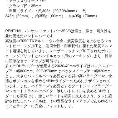
・アップスウィープ：5°
・クランプ径：35mm
・重量（ライズ）：約305g（20/30/40mm）、約
345g（50mm）、約355g（60mm）、約405g（70mm）
RENTHAL レンサル ファットバー35 V3は軽さ、強さ、耐久性を
兼ね備えたハンドルバーです。
高強度の7050 T6アルミニウム合金に疲労強度を向上させるショ
ットピーニング加工と、耐腐食性・耐摩耗性に優れた硬質アルマ
イト処理を施しています。レーザーエッチング加工されたポジシ
ョニンググリッドとハンドルカット用のマーキングにより、簡単
に正確なセットアップが可能です。
多くのDHライダーが使用する20/30/40mmライズはバックスイー
プ7°・幅800mm。50/60/70mmはバックスイープ9°・幅820mm
とし、大きなハンドルバーを必要とする背の高いライダーや、快
適なポジションを求めるeBikeライダーのためにデザインされて
います。また、ハイライズを必要とするダートジャンプライダー
やショートトラベルのバイク、険しいトレイルを攻めるDHライ
ダーにも最適です。激しいライドを確実に支えるよう、タフに設
計されたこのハンドルは、その豊富なラインアップであらゆるバ
イクとライダーに完全にフィットします。