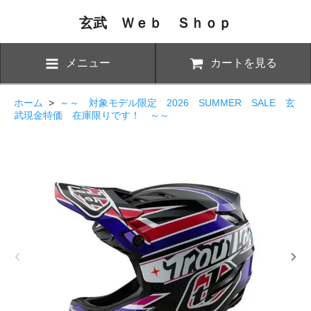
玄武 Ｗｅｂ Ｓｈｏｐ
メニュー
カートを見る
ホーム
>
～～ 対象モデル限定 2026 SUMMER SALE 玄
武現金特価 在庫限りです！ ～～