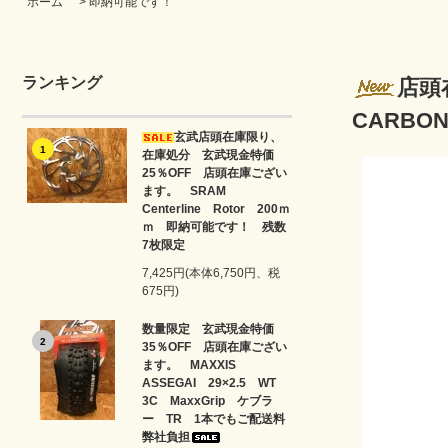
ホーム
>
即納可能です！
ランキング
店頭在
CARB
玄武店頭在庫限り、
1
在庫処分 玄武現金特価
25％OFF 店頭在庫ござい
ます。 SRAM
Centerline Rotor 200ｍ
ｍ 即納可能です！ 残数
7枚限定
7,425円(本体6,750円、税
675円)
数量限定 玄武現金特価
2
35％OFF 店頭在庫ござい
ます。 MAXXIS
ASSEGAI 29×2.5 WT
3C MaxxGrip ケブラ
ー TR 1本でもご配送料
弊社負担