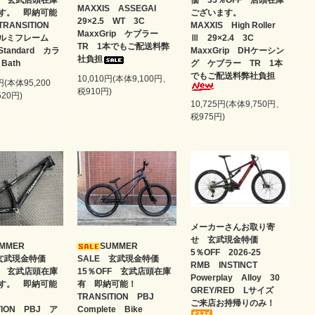
FF 玄武店頭在庫
MAXXIS ASSEGAI
ございます。
す。 即納可能
29×2.5 WT 3C
MAXXIS High Roller
RANSITION
MaxxGrip ケブラー
Ⅲ 29×2.4 3C
アルミフレーム
TR 1本でもご配送料弊
MaxxGrip DHケーシン
tandard カラ
社負担
グ ケブラー TR 1本
Bath
でもご配送料弊社負担
10,010円(本体9,100円、
円(本体95,200
税910円)
20円)
10,725円(本体9,750円、
税975円)
メーカーさんお取り寄
せ 玄武現金特価
UMMER
SUMMER
5％OFF 2026-25
 玄武現金特価
SALE 玄武現金特価
RMB INSTINCT
FF 玄武店頭在庫
15％OFF 玄武店頭在庫
Powerplay Alloy 30
す。 即納可能
有 即納可能！
GREY/RED Lサイズ
！
TRANSITION PBJ
ご来店お持帰りのみ！
TION PBJ ア
Complete Bike