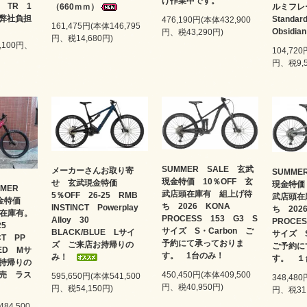
げ作業中です。
H TR 1
（660ｍｍ）
ルミフレ
弊社負担
Stand
476,190円(本体432,900
161,475円(本体146,795
Obsidian
円、税43,290円)
円、税14,680円)
9,100円、
104,720
円、税9,5
SUMMER SALE 玄武
メーカーさんお取り寄
SUMME
現金特価 10％OFF 玄
せ 玄武現金特価
現金特価
MMER
武店頭在庫有 組上げ待
5％OFF 26-25 RMB
武店頭在
現金特価
ち 2026 KONA
INSTINCT Powerplay
ち 202
頭在庫有。
PROCESS 153 G3 S
Alloy 30
PROCE
-25
サイズ S・Carbon ご
BLACK/BLUE Lサイ
サイズ 
NCT PP
予約にて承っておりま
ズ ご来店お持帰りの
ご予約に
RED Mサ
す。 1台のみ！
み！
す。 １
持帰りの
450,450円(本体409,500
売 ラス
595,650円(本体541,500
348,480
円、税40,950円)
円、税54,150円)
円、税31,
484,500