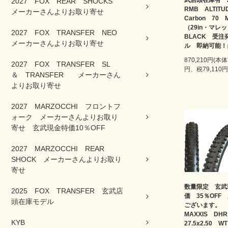
武店頭在庫有 
2027 FOX REAR SHOCKS
RMB ALTIT
メーカーさんよりお取り寄せ
Carbon 70
（29in・マ
2027 FOX TRANSFER NEO
BLACK 受注
メーカーさんよりお取り寄せ
ル 即納可能！
870,210円(本体
2027 FOX TRANSFER SL
円、税79,110円
＆ TRANSFER メーカーさん
よりお取り寄せ
2027 MARZOCCHI フロントフ
ォーク メーカーさんよりお取り
寄せ 玄武現金特価10％OFF
2027 MARZOCCHI REAR
SHOCK メーカーさんよりお取り
寄せ
数量限定 玄武
2025 FOX TRANSFER 玄武店
価 35％OFF
頭在庫モデル
ございます。
MAXXIS D
KYB
27.5x2.50 W