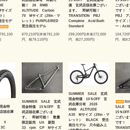
2026
武店頭在庫有 即納可
15％OFF 玄武現金特
15％O
UDE
能！ 26 RMB
価 玄武店頭在庫ござい
ございま
 Mサイズ
ALTITUDE Carbon
ます。 即納可能！
です！ T
レット）
70 Mサイズ（29in・マ
TRANSITION PBJ
PBJ 
発注モデ
レット）PURPLE/RED
Complete Acid Bath
サイズ：S
受注発注モデル
Standard
ー：Acid 
791,100
870,210円(本体791,100
299,200円(本体272,000
104,720
)
円、税79,110円)
円、税27,200円)
円、税9,5
SUMMER SALE 玄武
現金特価 10％OFF 玄
SUMMER SALE 玄武
S
武在庫分有 2026
現金特
現金特価 15％OFF 玄
SALE
RMB ALTITUDE
 店頭在庫
武店頭在庫ございま
15％O
A30 Mサイズ（29in・マ
す。 即納可能！ 数量
ございま
レット） BLACK 受注
HR Ⅱ
限定販売 UA 新型
です
発注モデル 只今組み上
T 3C
33 rpm CP Mサイズ
TRANSI