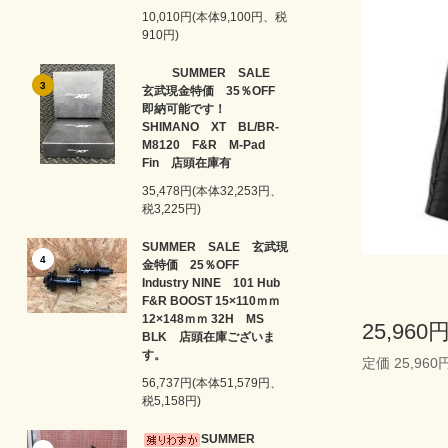
10,010円(本体9,100円、税
910円)
SUMMER SALE
3
玄武現金特価 35％OFF
即納可能です！
SHIMANO XT BL/BR-
M8120 F&R M-Pad
Fin 店頭在庫有
35,478円(本体32,253円、
税3,225円)
SUMMER SALE 玄武現
4
金特価 25％OFF
Industry NINE 101 Hub
F&R BOOST 15×110ｍｍ
12×148ｍｍ 32H MS
25,960
BLK 店頭在庫ございま
す。
定価 25,960
56,737円(本体51,579円、
税5,158円)
SUMMER