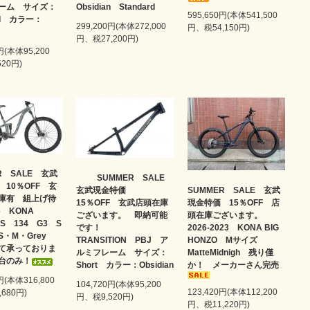
ーム サイズ：
Obsidian Standard
595,650円(本体541,500
ard カラー：
299,200円(本体272,000
円、税54,150円)
円、税27,200円)
円(本体95,200
20円)
R SALE 玄武
SUMMER SALE
 10％OFF 玄
SUMMER SALE 玄武
玄武現金特価
庫有 組上げ待
現金特価 15％OFF 店
15％OFF 玄武店頭在庫
6 KONA
頭在庫ございます。
ございます。 即納可能
SS 134 G3 S
2026-2023 KONA BIG
です！
S・M・Grey
HONZO Mサイズ
TRANSITION PBJ ア
て承っておりま
MatteMidnigh 残り僅
ルミフレーム サイズ：
台のみ！
か！ メーカーさん完売
Short カラー：Obsidian
円(本体316,800
104,720円(本体95,200
123,420円(本体112,200
680円)
円、税9,520円)
円、税11,220円)