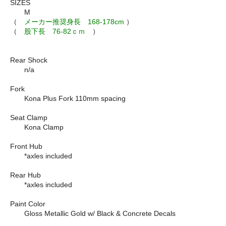
SIZES
M
（
メーカー推奨身長 168-178cm
）
（
股下長 76-82ｃｍ
）
Rear Shock
n/a
Fork
Kona Plus Fork 110mm spacing
Seat Clamp
Kona Clamp
Front Hub
*axles included
Rear Hub
*axles included
Paint Color
Gloss Metallic Gold w/ Black & Concrete Decals