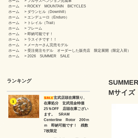
ホーム
>
フルサスペンション完成車
ホーム
>
ROCKY MOUNTAIN BICYCLES
ホーム
>
ダウンヒル（Downhill）
ホーム
>
エンデューロ（Enduro）
ホーム
>
トレイル（Trail）
ホーム
>
フレーム
ホーム
>
即納可能です！
ホーム
>
ラスイチです！！
ホーム
>
メーカーさん完売モデル
ホーム
>
受注発注モデル オーダーした販売店 限定展開（限定入荷）
ホーム
>
2026 SUMMER SALE
ランキング
SUMME
Mサイズ
玄武店頭在庫限り、
1
在庫処分 玄武現金特価
25％OFF 店頭在庫ござい
ます。 SRAM
Centerline Rotor 200ｍ
ｍ 即納可能です！ 残数
7枚限定