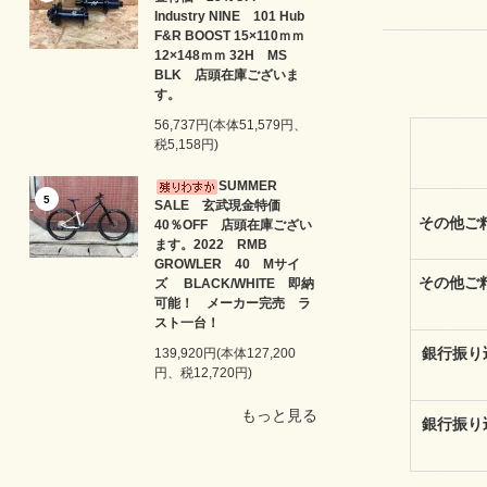
Industry NINE 101 Hub
F&R BOOST 15×110ｍｍ
12×148ｍｍ 32H MS
BLK 店頭在庫ございま
す。
56,737円(本体51,579円、
税5,158円)
SUMMER
5
SALE 玄武現金特価
その他ご精
40％OFF 店頭在庫ござい
ます。2022 RMB
GROWLER 40 Mサイ
その他ご精
ズ BLACK/WHITE 即納
可能！ メーカー完売 ラ
スト一台！
銀行振り込
139,920円(本体127,200
円、税12,720円)
もっと見る
銀行振り込