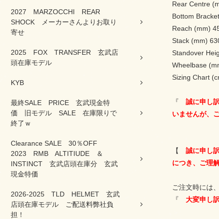
Rear Centre 
2027 MARZOCCHI REAR
Bottom Brack
SHOCK メーカーさんよりお取り
Reach (mm) 
寄せ
Stack (mm) 63
2025 FOX TRANSFER 玄武店
Standover He
頭在庫モデル
Wheelbase (
Sizing Chart 
KYB
『
誠に申し訳
最終SALE PRICE 玄武現金特
価 旧モデル SALE 在庫限りで
いませんが、
終了ｗ
Clearance SALE 30％OFF
【
誠に申し訳
2023 RMB ALTITIUDE ＆
につき、ご理
INSTINCT 玄武店頭在庫分 玄武
現金特価
ご注文時には、
2026-2025 TLD HELMET 玄武
『
大変申し訳
店頭在庫モデル ご配送料弊社負
担！