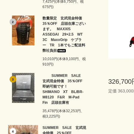
7,425円(本体6,750円、税
675円)
数量限定 玄武現金特価
2
35％OFF 店頭在庫ござい
ます。 MAXXIS
ASSEGAI 29×2.5 WT
3C MaxxGrip ケブラ
ー TR 1本でもご配送料
弊社負担
10,010円(本体9,100円、税
910円)
SUMMER SALE
3
326,70
玄武現金特価 35％OFF
即納可能です！
定価 363,00
SHIMANO XT BL/BR-
M8120 F&R M-Pad
Fin 店頭在庫有
35,478円(本体32,253円、
税3,225円)
SUMMER SALE 玄武現
4
金特価 25％OFF