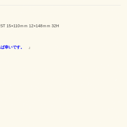
15×110ｍｍ 12×148ｍｍ 32H
れば幸いです。
』