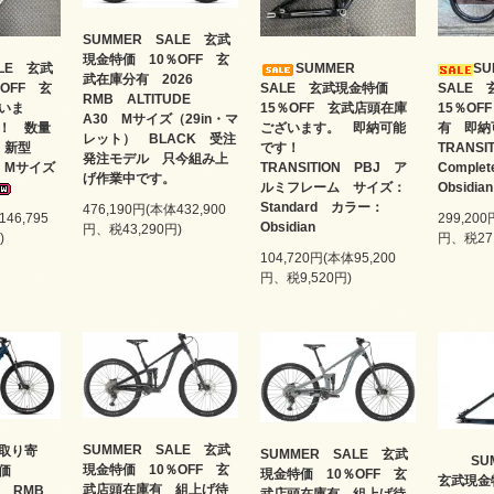
SUMMER SALE 玄武
現金特価 10％OFF 玄
ALE 玄武
SUMMER
S
武在庫分有 2026
OFF 玄
SALE 玄武現金特価
SALE
RMB ALTITUDE
いま
15％OFF 玄武店頭在庫
15％O
A30 Mサイズ（29in・マ
！ 数量
ございます。 即納可能
有 即
レット） BLACK 受注
A 新型
です！
TRANS
発注モデル 只今組み上
P Mサイズ
TRANSITION PBJ ア
Comple
げ作業中です。
ルミフレーム サイズ：
Obsidi
Standard カラー：
476,190円(本体432,900
146,795
299,200
Obsidian
円、税43,290円)
)
円、税27,
104,720円(本体95,200
円、税9,520円)
SUMMER SALE 玄武
取り寄
SUMMER SALE 玄武
SU
現金特価 10％OFF 玄
特価
現金特価 10％OFF 玄
玄武現
武店頭在庫有 組上げ待
25 RMB