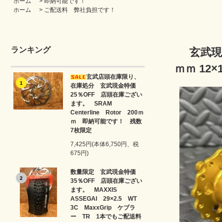
ホーム
>
即納可能です！
ホーム
>
ご配送料 弊社負担です！
ランキング
玄武現
ｍｍ 12
玄武店頭在庫限り、
1
在庫処分 玄武現金特価
25％OFF 店頭在庫ござい
ます。 SRAM
Centerline Rotor 200ｍ
ｍ 即納可能です！ 残数
7枚限定
7,425円(本体6,750円、税
675円)
数量限定 玄武現金特価
2
35％OFF 店頭在庫ござい
ます。 MAXXIS
ASSEGAI 29×2.5 WT
3C MaxxGrip ケブラ
ー TR 1本でもご配送料