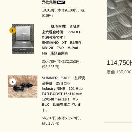
弊社負担
10,010円(本体9,100円、税
910円)
SUMMER SALE
3
玄武現金特価 35％OFF
即納可能です！
SHIMANO XT BL/BR-
M8120 F&R M-Pad
Fin 店頭在庫有
114,75
35,478円(本体32,253円、
税3,225円)
定価 135,00
SUMMER SALE 玄武現
4
金特価 25％OFF
Industry NINE 101 Hub
F&R BOOST 15×110ｍｍ
12×148ｍｍ 32H MS
BLK 店頭在庫ございま
す。
56,737円(本体51,579円、
税5,158円)