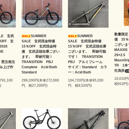
数量限定
ALE 玄武
SUMMER
SUMMER
価 35
OFF 玄
SALE 玄武現金特価
SALE 玄武現金特価
ござい
2026
15％OFF 玄武現金特
15％OFF 玄武店頭在庫
MAXXI
UDE
価 玄武店頭在庫ござい
ございます。 即納可能
29×2.
ズ
ます。 即納可能！
です！ TRANSITION
MaxxG
D 受注発注
TRANSITION PBJ
PBJ アルミフレーム
TR 1
み上げ作
Complete Acid Bath
サイズ：Standard カラ
社負担
Standard
ー：Acid Bath
10,010
791,100
299,200円(本体272,000
104,720円(本体95,200
税910円)
)
円、税27,200円)
円、税9,520円)