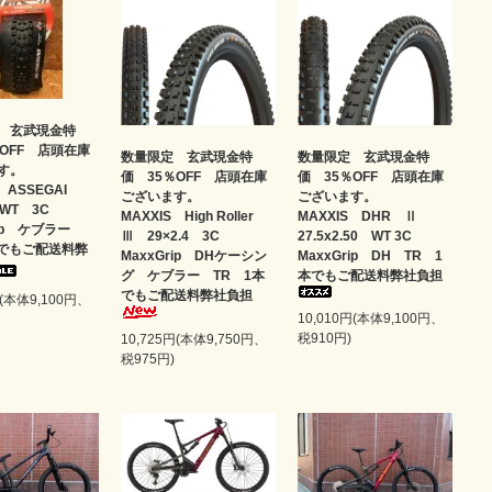
 玄武現金特
％OFF 店頭在庫
数量限定 玄武現金特
数量限定 玄武現金特
ます。
価 35％OFF 店頭在庫
価 35％OFF 店頭在庫
S ASSEGAI
ございます。
ございます。
5 WT 3C
MAXXIS High Roller
MAXXIS DHR Ⅱ
rip ケブラー
Ⅲ 29×2.4 3C
27.5x2.50 WT 3C
本でもご配送料弊
MaxxGrip DHケーシン
MaxxGrip DH TR 1
グ ケブラー TR 1本
本でもご配送料弊社負担
でもご配送料弊社負担
円(本体9,100円、
10,010円(本体9,100円、
税910円)
10,725円(本体9,750円、
税975円)