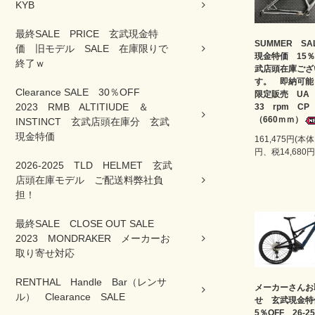
KYB
最終SALE PRICE 玄武現金特
SUMMER S
価 旧モデル SALE 在庫限りで
現金特価 15％
終了ｗ
武店頭在庫ござ
す。 即納可能
Clearance SALE 30％OFF
限定販売 U
2023 RMB ALTITIUDE ＆
33 rpm C
（660ｍｍ）
INSTINCT 玄武店頭在庫分 玄武
現金特価
161,475円(本体
円、税14,680円
2026-2025 TLD HELMET 玄武
店頭在庫モデル ご配送料弊社負
担！
最終SALE CLOSE OUT SALE
2023 MONDRAKER メーカーお
取り寄せ対応
RENTHAL Handle Bar（レンサ
メーカーさんお
ル） Clearance SALE
せ 玄武現金
5％OFF 26-