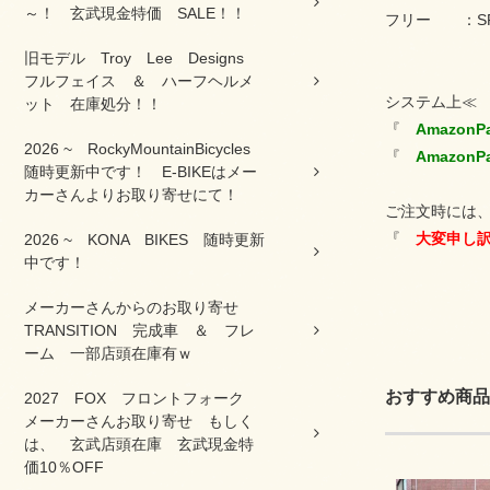
～！ 玄武現金特価 SALE！！
フリー ：SR
旧モデル Troy Lee Designs
フルフェイス ＆ ハーフヘルメ
システム上
ット 在庫処分！！
『
Amazon
2026 ~ RockyMountainBicycles
『
Amazon
随時更新中です！ E-BIKEはメー
カーさんよりお取り寄せにて！
ご注文時には、
『
大変申し訳
2026 ~ KONA BIKES 随時更新
中です！
メーカーさんからのお取り寄せ
TRANSITION 完成車 ＆ フレ
ーム 一部店頭在庫有ｗ
おすすめ商品
2027 FOX フロントフォーク
メーカーさんお取り寄せ もしく
は、 玄武店頭在庫 玄武現金特
価10％OFF