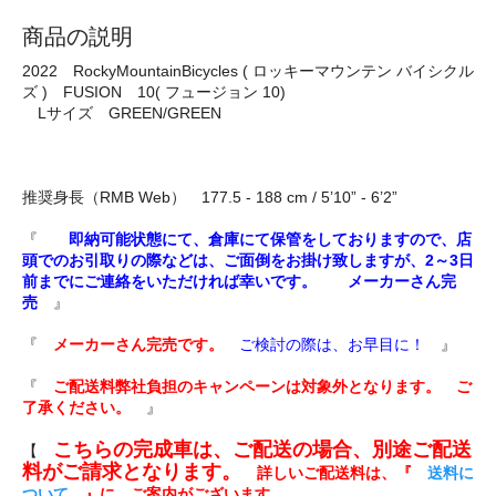
商品の説明
2022 RockyMountainBicycles ( ロッキーマウンテン バイシクル
ズ ) FUSION 10( フュージョン 10)
Lサイズ GREEN/GREEN
推奨身長（RMB Web） 177.5 - 188 cm / 5’10” - 6’2”
『
即納可能状態にて、倉庫にて保管をしておりますので、店
頭でのお引取りの際などは、ご面倒をお掛け致しますが、2～3日
前までにご連絡をいただければ幸いです。 メーカーさん完
売
』
『
メーカーさん完売です。
ご検討の際は、お早目に！
』
『
ご配送料弊社負担のキャンペーンは対象外となります。 ご
了承ください。
』
こちらの完成車は、ご配送の場合、別途ご配送
【
料がご請求となります。
詳しいご配送料は、『
送料に
ついて
』に、ご案内がございます。