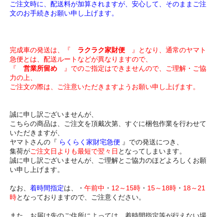
ご注文時に、配送料が加算されますが、安心して、そのままご注
文のお手続きお願い申し上げます。
完成車の発送は、『
ラクラク家財便
』となり、通常のヤマト
急便とは、配送ルートなどが異なりますので、
『
営業所留め
』でのご指定はできませんので、ご理解・ご協
力の上、
ご注文の際は、ご注意いただきますようお願い申し上げます。
誠に申し訳ございませんが、
こちらの商品は、ご注文を頂戴次第、すぐに梱包作業を行わせて
いただきますが、
ヤマトさんの『
らくらく家財宅急便
』での発送につき、
集荷が
ご注文日よりも最短で翌々日
となってしまいます。
誠に申し訳ございませんが、ご理解とご協力のほどよろしくお願
い申し上げます。
なお、
着時間指定
は、・
午前中
・
12～15時
・
15～18時
・
18～21
時
となっておりますので、ご注意ください。
また、お届け先のご住所によっては、着時間指定等が行えない場