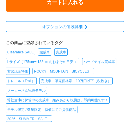
カートに入れる
オプションの値段詳細
この商品に登録されているタグ
Clearance SALE
完成車
完成車
Lサイズ（175cm〜188cm おおよその目安 ）
ハードテイル完成車
玄武現金特価
ROCKY MOUNTAIN BICYCLES
トレイル（Trail）
完成車 販売価格帯 10万円以下（税抜き）
メーカーさん完売モデル
弊社倉庫に保管中の完成車 組みあがり状態は、即納可能です！
モデル限定 / 数量限定 特価にてご提供商品
2026 SUMMER SALE