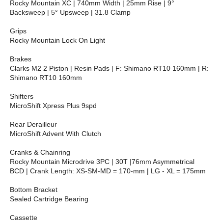
Rocky Mountain XC | 740mm Width | 25mm Rise | 9°
Backsweep | 5° Upsweep | 31.8 Clamp
Grips
Rocky Mountain Lock On Light
Brakes
Clarks M2 2 Piston | Resin Pads | F: Shimano RT10 160mm | R:
Shimano RT10 160mm
Shifters
MicroShift Xpress Plus 9spd
Rear Derailleur
MicroShift Advent With Clutch
Cranks & Chainring
Rocky Mountain Microdrive 3PC | 30T |76mm Asymmetrical
BCD | Crank Length: XS-SM-MD = 170-mm | LG - XL = 175mm
Bottom Bracket
Sealed Cartridge Bearing
Cassette