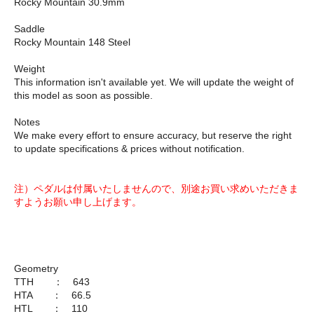
Rocky Mountain 30.9mm
Saddle
Rocky Mountain 148 Steel
Weight
This information isn't available yet. We will update the weight of
this model as soon as possible.
Notes
We make every effort to ensure accuracy, but reserve the right
to update specifications & prices without notification.
注）ペダルは付属いたしませんので、別途お買い求めいただきま
すようお願い申し上げます。
Geometry
TTH ： 643
HTA ： 66.5
HTL ： 110