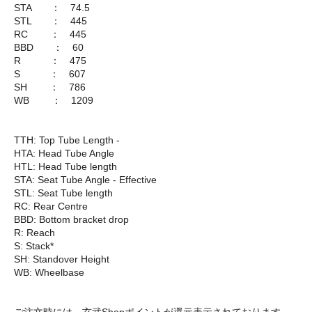
STA ： 74.5
STL ： 445
RC ： 445
BBD ： 60
R ： 475
S ： 607
SH ： 786
WB ： 1209
TTH: Top Tube Length -
HTA: Head Tube Angle
HTL: Head Tube length
STA: Seat Tube Angle - Effective
STL: Seat Tube length
RC: Rear Centre
BBD: Bottom bracket drop
R: Reach
S: Stack*
SH: Standover Height
WB: Wheelbase