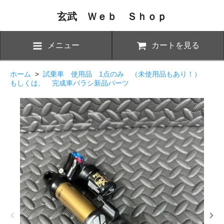
玄武 Ｗｅｂ Ｓｈｏｐ
メニュー
カートを見る
ホーム
>
試乗車 使用品 1点のみ （未使用品もあり！）
もしくは、 完成車バラシ新品パーツ