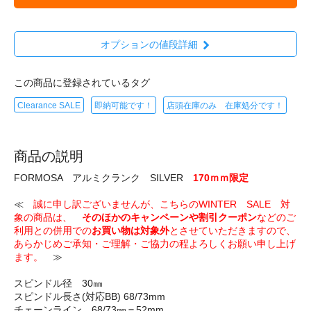
オプションの値段詳細
この商品に登録されているタグ
Clearance SALE
即納可能です！
店頭在庫のみ 在庫処分です！
商品の説明
FORMOSA アルミクランク SILVER
170ｍｍ限定
≪
誠に申し訳ございませんが、こちらのWINTER SALE 対
象の商品は、
そのほかのキャンペーンや割引クーポン
などのご
利用との併用での
お買い物は対象外
とさせていただきますので、
あらかじめご承知・ご理解・ご協力の程よろしくお願い申し上げ
ます。
≫
スピンドル径 30㎜
スピンドル長さ(対応BB) 68/73mm
チェーンライン 68/73㎜＝52mm