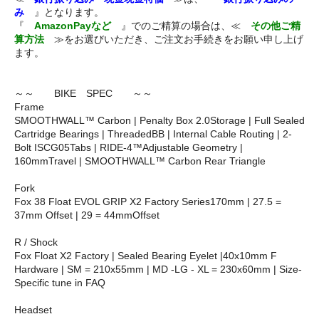
み
』となります。
『
AmazonPayなど
』でのご精算の場合は、≪
その他ご精
算方法
≫をお選びいただき、ご注文お手続きをお願い申し上げ
ます。
～～ BIKE SPEC ～～
Frame
SMOOTHWALL™ Carbon | Penalty Box 2.0Storage | Full Sealed
Cartridge Bearings | ThreadedBB | Internal Cable Routing | 2-
Bolt ISCG05Tabs | RIDE-4™Adjustable Geometry |
160mmTravel | SMOOTHWALL™ Carbon Rear Triangle
Fork
Fox 38 Float EVOL GRIP X2 Factory Series170mm | 27.5 =
37mm Offset | 29 = 44mmOffset
R / Shock
Fox Float X2 Factory | Sealed Bearing Eyelet |40x10mm F
Hardware | SM = 210x55mm | MD -LG - XL = 230x60mm | Size-
Specific tune in FAQ
Headset