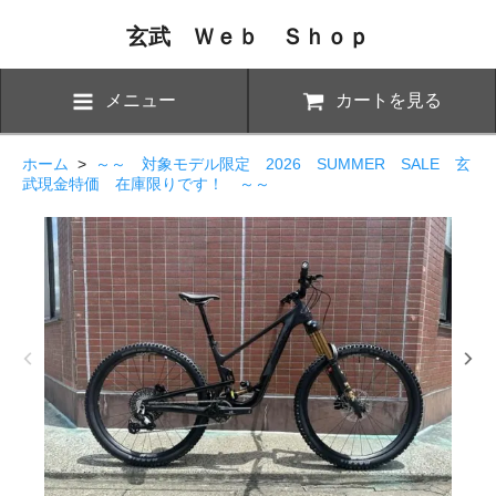
玄武 Ｗｅｂ Ｓｈｏｐ
メニュー
カートを見る
ホーム
>
～～ 対象モデル限定 2026 SUMMER SALE 玄
武現金特価 在庫限りです！ ～～