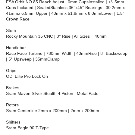
FSA Orbit NO.85 Reach Adjust | 0mm CupsInstalled | +/- 5mm
Cups Included | SealedStainless 36°x45° Bearings | 30.2mm x
41mmx 6.5mm Upper | 40mm x 51.8mm x 8.0mmLower | 1.5"
Crown Race
Stem
Rocky Mountain 35 CNC | 0° Rise | All Sizes = 40mm
Handlebar
Race Face Turbine | 780mm Width | 40mmRise | 8° Backsweep
| 5° Upsweep | 35mmClamp
Grips
ODI Elite Pro Lock On
Brakes
Sram Maven Silver Stealth 4 Piston | Metal Pads
Rotors
Sram Centerline 2mm x 200mm | 2mm x 200mm
Shifters
Sram Eagle 90 T-Type