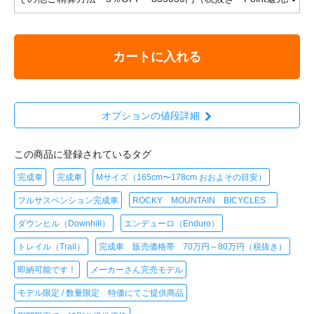
カートに入れる
オプションの値段詳細
この商品に登録されているタグ
完成車
完成車
Mサイズ（165cm〜178cm おおよその目安）
フルサスペンション完成車
ROCKY MOUNTAIN BICYCLES
ダウンヒル（Downhill）
エンデューロ（Enduro）
トレイル（Trail）
完成車 販売価格帯 70万円～80万円（税抜き）
即納可能です！
メーカーさん完売モデル
モデル限定 / 数量限定 特価にてご提供商品