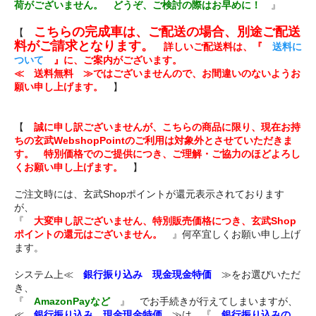
荷がございません。 どうぞ、ご検討の際はお早めに！
』
こちらの完成車は、ご配送の場合、別途ご配送
【
料がご請求となります。
詳しいご配送料は、『
送料に
ついて
』に、ご案内がございます。
≪ 送料無料 ≫ではございませんので、お間違いのないようお
願い申し上げます。
】
【
誠に申し訳ございませんが、こちらの商品に限り、現在お持
ちの玄武WebshopPointのご利用は対象外とさせていただきま
す。 特別価格でのご提供につき、ご理解・ご協力のほどよろし
くお願い申し上げます。
】
ご注文時には、玄武Shopポイントが還元表示されております
が、
『
大変申し訳ございません、特別販売価格につき、玄武Shop
ポイントの還元はございません。
』何卒宜しくお願い申し上げ
ます。
システム上≪
銀行振り込み 現金現金特価
≫をお選びいただ
き、
『
AmazonPayなど
』 でお手続きが行えてしまいますが、
≪
銀行振り込み 現金現金特価
≫は、『
銀行振り込みの