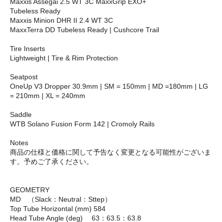
Maxxis Assegai 2.5 WT 3C MaxxGrip EXO+
Tubeless Ready
Maxxis Minion DHR II 2.4 WT 3C
MaxxTerra DD Tubeless Ready | Cushcore Trail
Tire Inserts
Lightweight | Tire & Rim Protection
Seatpost
OneUp V3 Dropper 30.9mm | SM = 150mm | MD =180mm | LG
= 210mm | XL = 240mm
Saddle
WTB Solano Fusion Form 142 | Cromoly Rails
Notes
商品の仕様と価格に関して予告なく変更となる可能性がございま
す。予めご了承ください。
GEOMETRY
MD （Slack：Neutral：Sttep）
Top Tube Horizontal (mm) 584
Head Tube Angle (deg) 63：63.5：63.8