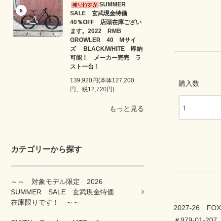
SUMMER
5
SALE 玄武現金特価
40％OFF 店頭在庫ござい
ます。2022 RMB
GROWLER 40 Mサイ
ズ BLACK/WHITE 即納
可能！ メーカー完売 ラ
スト一台！
139,920円(本体127,200
購入数
円、税12,720円)
もっと見る
カテゴリーから探す
～～ 対象モデル限定 2026
SUMMER SALE 玄武現金特価
在庫限りです！ ～～
2027-26 F
＃979-01-207