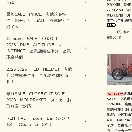
KYB
MAXXIS D
27.5x2.50 W
最終SALE PRICE 玄武現金特
MaxxGrip D
価 旧モデル SALE 在庫限りで
本でもご配送料
終了ｗ
10,010円(本体
税910円)
Clearance SALE 30％OFF
2023 RMB ALTITIUDE ＆
INSTINCT 玄武店頭在庫分 玄武
現金特価
2026-2025 TLD HELMET 玄武
店頭在庫モデル ご配送料弊社負
担！
最終SALE CLOSE OUT SALE
SU
SALE 玄武
2023 MONDRAKER メーカーお
15％OFF 店
取り寄せ対応
即納可能！ 26
RMB INSTI
RENTHAL Handle Bar（レンサ
A30 GREY/
ル） Clearance SALE
イズ ご来店お
み メーカー完