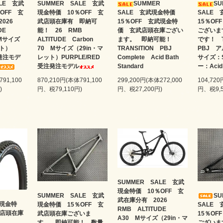
ALE 玄武
SUMMER SALE 玄武
SUMMER
S
OFF 玄
現金特価 10％OFF 玄
SALE 玄武現金特価
SALE
2026
武店頭在庫有 即納可
15％OFF 玄武現金特
15％O
UDE
能！ 26 RMB
価 玄武店頭在庫ござい
ございま
 Mサイズ
ALTITUDE Carbon
ます。 即納可能！
です！ T
レット）
70 Mサイズ（29in・マ
TRANSITION PBJ
PBJ 
発注モデ
レット）PURPLE/RED
Complete Acid Bath
サイズ：S
受注発注モデル
Standard
ー：Acid 
791,100
870,210円(本体791,100
299,200円(本体272,000
104,720
)
円、税79,110円)
円、税27,200円)
円、税9,5
SUMMER SALE 玄武
現金特価 10％OFF 玄
SUMMER SALE 玄武
S
武在庫分有 2026
現金特
現金特価 15％OFF 玄
SALE
RMB ALTITUDE
 店頭在庫
武店頭在庫ございま
15％O
A30 Mサイズ（29in・マ
す。 即納可能！ 数量
ございま