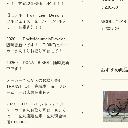
SHOCK SIZE
～！ 玄武現金特価 SALE！！
：230x60
旧モデル Troy Lee Designs
フルフェイス ＆ ハーフヘルメ
MODEL YEAR
ット 在庫処分！！
：2027-26
2026 ~ RockyMountainBicycles
随時更新中です！ E-BIKEはメー
カーさんよりお取り寄せにて！
2026 ~ KONA BIKES 随時更新
中です！
おすすめ商品
メーカーさんからのお取り寄せ
TRANSITION 完成車 ＆ フレ
ーム 一部店頭在庫有ｗ
2027 FOX フロントフォーク
メーカーさんお取り寄せ もしく
は、 玄武店頭在庫 玄武現金特
価10％OFF