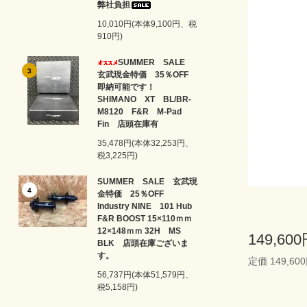
弊社負担
10,010円(本体9,100円、税
910円)
SUMMER SALE
3
玄武現金特価 35％OFF
即納可能です！
SHIMANO XT BL/BR-
M8120 F&R M-Pad
Fin 店頭在庫有
35,478円(本体32,253円、
税3,225円)
SUMMER SALE 玄武現
4
金特価 25％OFF
Industry NINE 101 Hub
F&R BOOST 15×110ｍｍ
12×148ｍｍ 32H MS
149,60
BLK 店頭在庫ございま
す。
定価 149,60
56,737円(本体51,579円、
税5,158円)