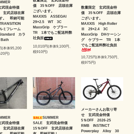
数量限定 玄武現金特
UMMER
価 35％OFF 店頭在庫
数量限定 玄武現金特
 玄武現金特価
ございます。
価 35％OFF 店頭在庫
FF 玄武店頭在庫
MAXXIS ASSEGAI
ございます。
す。 即納可能
29×2.5 WT 3C
MAXXIS High Roller
RANSITION
MaxxGrip ケブラー
Ⅲ 29×2.4 3C
アルミフレーム
TR 1本でもご配送料弊
MaxxGrip DHケーシン
tandard カラ
社負担
グ ケブラー TR 1本
Bath
でもご配送料弊社負担
10,010円(本体9,100円、
円(本体95,200
税910円)
20円)
10,725円(本体9,750円、
税975円)
メーカーさんお取り寄
せ 玄武現金特価
UMMER
SUMMER
5％OFF 2026-25
 玄武現金特価
SALE 玄武現金特価
RMB INSTINCT
FF 玄武店頭在庫
15％OFF 玄武店頭在庫
Powerplay Alloy 30
す。 即納可能
有 即納可能！