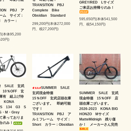
GREY/RED Lサイズ
！
TRANSITION PBJ
ご来店お持帰りのみ！
TION PBJ ア
Complete Bike
ーム サイズ：
Obsidian Standard
595,650円(本体541,500
ard カラー：
299,200円(本体272,000
円、税54,150円)
円、税27,200円)
円(本体95,200
20円)
R SALE 玄武
SUMMER SALE
 10％OFF 玄
SUMMER SALE 玄武
玄武現金特価
庫有 組上げ待
現金特価 15％OFF 店
15％OFF 玄武店頭在庫
6 KONA
頭在庫ございます。
ございます。 即納可能
SS 134 G3 S
2026-2023 KONA BIG
です！
S・M・Grey
HONZO Mサイズ
TRANSITION PBJ ア
て承っておりま
MatteMidnigh 残り僅
ルミフレーム サイズ：
台のみ！
か！ メーカーさん完売
Short カラー：Obsidian