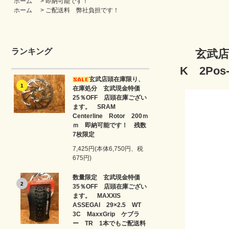
ホーム
>
即納可能です！
ホーム
>
ご配送料 弊社負担です！
ランキング
玄武店
K 2Pos
玄武店頭在庫限り、
1
在庫処分 玄武現金特価
25％OFF 店頭在庫ござい
ます。 SRAM
Centerline Rotor 200ｍ
ｍ 即納可能です！ 残数
7枚限定
7,425円(本体6,750円、税
675円)
数量限定 玄武現金特価
2
35％OFF 店頭在庫ござい
ます。 MAXXIS
ASSEGAI 29×2.5 WT
3C MaxxGrip ケブラ
ー TR 1本でもご配送料