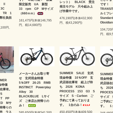
レット） BLACK 受注
HR Ⅱ
限定販売 UA 新型
です
発注モデル 只今組み上
T 3C
33 rpm CP Mサイズ
TRANSI
げ作業中です。
H TR 1
（660ｍｍ）
ルミフレ
弊社負担
Stand
476,190円(本体432,900
161,475円(本体146,795
Obsidian
円、税43,290円)
円、税14,680円)
9,100円、
104,720
円、税9,5
SUMMER SALE 玄武
メーカーさんお取り寄
SUMME
現金特価 10％OFF 玄
せ 玄武現金特価
現金特価
MMER
武店頭在庫有 組上げ待
5％OFF 26-25 RMB
武店頭在
現金特価
ち 2026 KONA
INSTINCT Powerplay
ち 202
頭在庫有。
PROCESS 153 G3 S
Alloy 30
PROCE
-25
サイズ S・Carbon ご
BLACK/BLUE Lサイ
サイズ 
NCT PP
予約にて承っておりま
ズ ご来店お持帰りの
ご予約に
RED Mサ
す。 1台のみ！
み！
す。 １
持帰りの
450,450円(本体409,500
売 ラス
595,650円(本体541,500