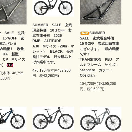
SUMMER SALE 玄武
現金特価 10％OFF 玄
R SALE 玄武
SUMMER
武在庫分有 2026
 15％OFF 玄
SALE 玄武現金特価
RMB ALTITUDE
庫ございま
15％OFF 玄武店頭在庫
A30 Mサイズ（29in・マ
納可能！ 数量
ございます。 即納可能
レット） BLACK 受注
 UA 新型
です！
発注モデル 只今組み上
m CP Mサイズ
TRANSITION PBJ ア
げ作業中です。
ｍ）
ルミフレーム サイズ：
Standard カラー：
476,190円(本体432,900
円(本体146,795
Obsidian
円、税43,290円)
680円)
104,720円(本体95,200
円、税9,520円)