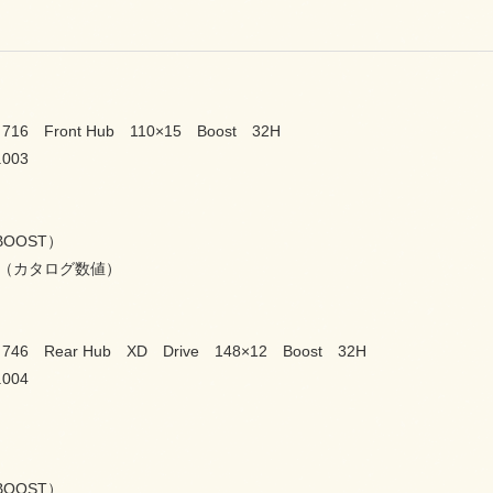
16 Front Hub 110×15 Boost 32H
.003
BOOST）
ｇ（カタログ数値）
46 Rear Hub XD Drive 148×12 Boost 32H
.004
BOOST）