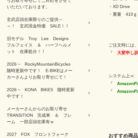
りお取り寄せにてご対応をさせて
・XD Drive
いただいております。
・重量 410
玄武店頭在庫限りのご提供～
～！ 玄武現金特価 SALE！！
旧モデル Troy Lee Designs
フルフェイス ＆ ハーフヘルメ
ご注文時には、
ット 在庫処分！！
『
大変申し訳
2026 ~ RockyMountainBicycles
随時更新中です！ E-BIKEはメー
システム上
カーさんよりお取り寄せにて！
『
Amazon
2026 ~ KONA BIKES 随時更新
『
Amazon
中です！
メーカーさんからのお取り寄せ
TRANSITION 完成車 ＆ フレ
ーム 一部店頭在庫有ｗ
2027 FOX フロントフォーク
おすすめ商品