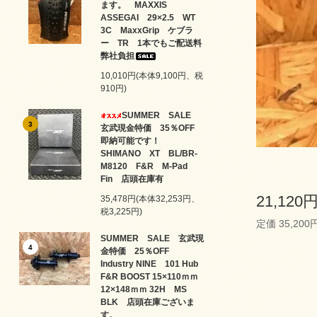
ます。 MAXXIS
ASSEGAI 29×2.5 WT
3C MaxxGrip ケブラ
ー TR 1本でもご配送料
弊社負担
10,010円(本体9,100円、税
910円)
SUMMER SALE
3
玄武現金特価 35％OFF
即納可能です！
SHIMANO XT BL/BR-
M8120 F&R M-Pad
Fin 店頭在庫有
21,120
35,478円(本体32,253円、
税3,225円)
定価 35,200
SUMMER SALE 玄武現
4
金特価 25％OFF
Industry NINE 101 Hub
F&R BOOST 15×110ｍｍ
12×148ｍｍ 32H MS
BLK 店頭在庫ございま
す。