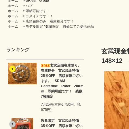
ホーム
>
SRAM Group
ホーム
>
ハブ
ホーム
>
即納可能です！
ホーム
>
ラスイチです！！
ホーム
>
店頭在庫のみ 在庫処分です！
ホーム
>
モデル限定 / 数量限定 特価にてご提供商品
ランキング
玄武現金特
148×12
玄武店頭在庫限り、
1
在庫処分 玄武現金特価
25％OFF 店頭在庫ござい
ます。 SRAM
Centerline Rotor 200ｍ
ｍ 即納可能です！ 残数
7枚限定
7,425円(本体6,750円、税
675円)
数量限定 玄武現金特価
2
35％OFF 店頭在庫ござい