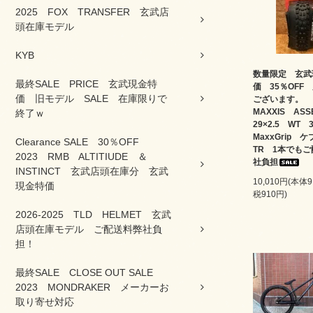
2025 FOX TRANSFER 玄武店
頭在庫モデル
KYB
数量限定 玄武
最終SALE PRICE 玄武現金特
価 35％OFF
価 旧モデル SALE 在庫限りで
ございます。
MAXXIS AS
終了ｗ
29×2.5 WT
MaxxGrip
Clearance SALE 30％OFF
TR 1本でも
2023 RMB ALTITIUDE ＆
社負担
INSTINCT 玄武店頭在庫分 玄武
10,010円(本体
現金特価
税910円)
2026-2025 TLD HELMET 玄武
店頭在庫モデル ご配送料弊社負
担！
最終SALE CLOSE OUT SALE
2023 MONDRAKER メーカーお
取り寄せ対応