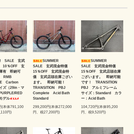
R SALE 玄武
SUMMER
SUMMER
 10％OFF 玄
SALE 玄武現金特価
SALE 玄武現金特価
庫有 即納可
15％OFF 玄武現金特
15％OFF 玄武店頭在庫
6 RMB
価 玄武店頭在庫ござい
ございます。 即納可能
DE Carbon
ます。 即納可能！
です！ TRANSITION
イズ（29in・マ
TRANSITION PBJ
PBJ アルミフレーム
URPLE/RED
Complete Acid Bath
サイズ：Standard カラ
モデル
Standard
ー：Acid Bath
円(本体791,100
299,200円(本体272,000
104,720円(本体95,200
110円)
円、税27,200円)
円、税9,520円)