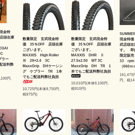
現金特
SUMME
 店頭在庫
数量限定 玄武現金特
数量限定 玄武現金特
現金特価
価 35％OFF 店頭在庫
価 35％OFF 店頭在庫
武店頭在
SEGAI
ございます。
ございます。
す。 即
 3C
MAXXIS High Roller
MAXXIS DHR Ⅱ
限定販売
 ケブラー
Ⅲ 29×2.4 3C
27.5x2.50 WT 3C
33 rp
ご配送料弊
MaxxGrip DHケーシン
MaxxGrip DH TR 1
（660ｍ
グ ケブラー TR 1本
本でもご配送料弊社負担
161,475
でもご配送料弊社負担
9,100円、
円、税14,
10,010円(本体9,100円、
税910円)
10,725円(本体9,750円、
税975円)