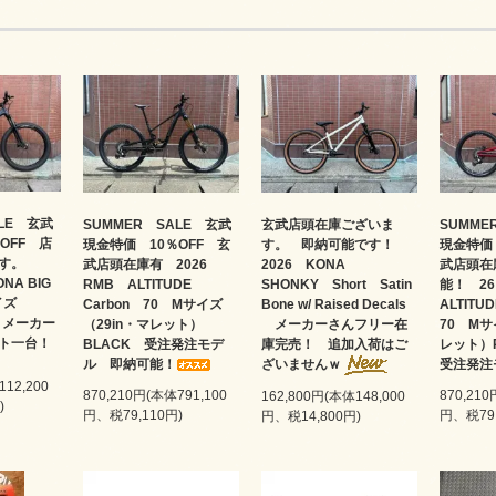
ALE 玄武
SUMMER SALE 玄武
玄武店頭在庫ございま
SUMME
OFF 店
現金特価 10％OFF 玄
す。 即納可能です！
現金特価
ます。
武店頭在庫有 2026
2026 KONA
武店頭在
ONA BIG
RMB ALTITUDE
SHONKY Short Satin
能！ 2
サイズ
Carbon 70 Mサイズ
Bone w/ Raised Decals
ALTITU
gh メーカー
（29in・マレット）
メーカーさんフリー在
70 Mサ
ト一台！
BLACK 受注発注モデ
庫完売！ 追加入荷はご
レット）P
ル 即納可能！
ざいませんｗ
受注発注
112,200
870,210円(本体791,100
870,210
162,800円(本体148,000
)
円、税79,110円)
円、税79,
円、税14,800円)