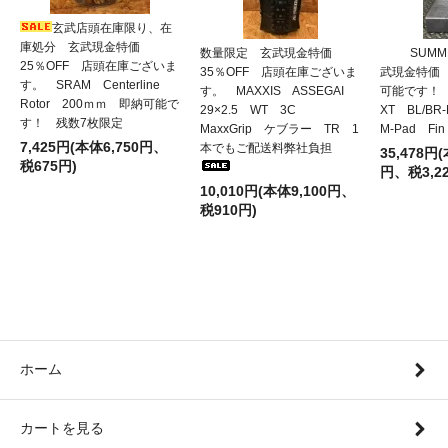
玄武店頭在庫限り、在
庫処分 玄武現金特価
数量限定 玄武現金特価
SUMM
25％OFF 店頭在庫ございま
35％OFF 店頭在庫ございま
武現金特価 
す。 SRAM Centerline
す。 MAXXIS ASSEGAI
可能です！ 
Rotor 200ｍｍ 即納可能で
29×2.5 WT 3C
XT BL/BR
す！ 残数7枚限定
MaxxGrip ケブラー TR 1
M-Pad F
7,425円(本体6,750円、
本でもご配送料弊社負担
35,478円(
税675円)
円、税3,22
10,010円(本体9,100円、
税910円)
ホーム
カートを見る