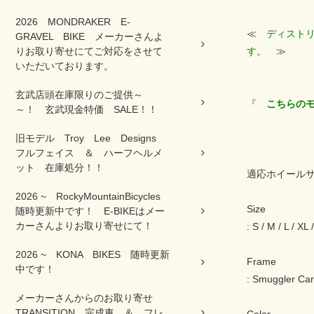
2026 MONDRAKER E-
≪
ディストリ
GRAVEL BIKE メーカーさんよ
りお取り寄せにてご対応をさせて
す。
≫
いただいております。
玄武店頭在庫限りのご提供～
『
こちらの
～！ 玄武現金特価 SALE！！
旧モデル Troy Lee Designs
フルフェイス ＆ ハーフヘルメ
ット 在庫処分！！
適応ホイールサイズ
2026 ~ RockyMountainBicycles
Size
随時更新中です！ E-BIKEはメー
カーさんよりお取り寄せにて！
: S / M / L / XL
2026 ~ KONA BIKES 随時更新
Frame
中です！
: Smuggler Ca
メーカーさんからのお取り寄せ
TRANSITION 完成車 ＆ フレ