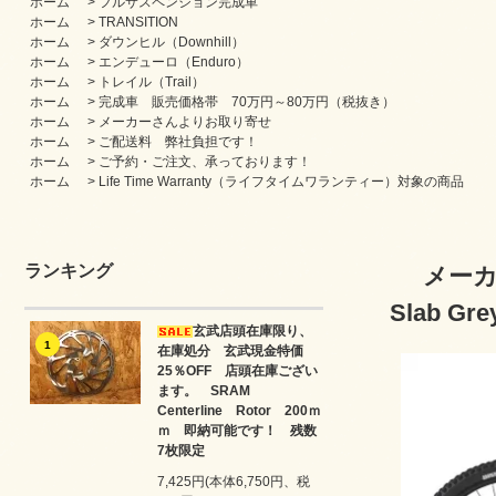
ホーム
>
フルサスペンション完成車
ホーム
>
TRANSITION
ホーム
>
ダウンヒル（Downhill）
ホーム
>
エンデューロ（Enduro）
ホーム
>
トレイル（Trail）
ホーム
>
完成車 販売価格帯 70万円～80万円（税抜き）
ホーム
>
メーカーさんよりお取り寄せ
ホーム
>
ご配送料 弊社負担です！
ホーム
>
ご予約・ご注文、承っております！
ホーム
>
Life Time Warranty（ライフタイムワランティー）対象の商品
ランキング
メーカ
Slab 
玄武店頭在庫限り、
1
在庫処分 玄武現金特価
25％OFF 店頭在庫ござい
ます。 SRAM
Centerline Rotor 200ｍ
ｍ 即納可能です！ 残数
7枚限定
7,425円(本体6,750円、税