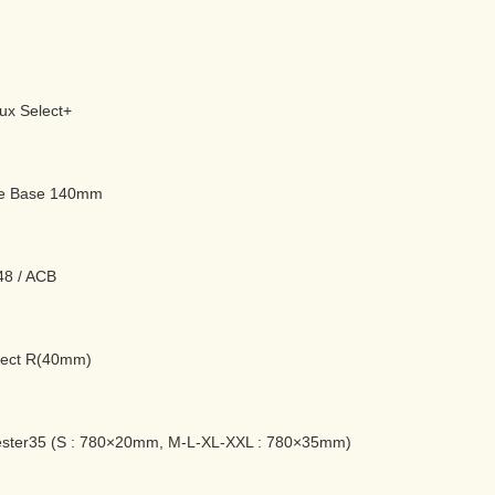
ux Select+
ke Base 140mm
48 / ACB
ffect R(40mm)
ester35 (S : 780×20mm, M-L-XL-XXL : 780×35mm)