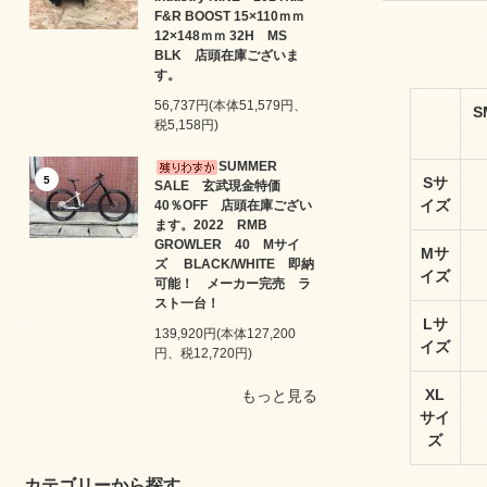
F&R BOOST 15×110ｍｍ
12×148ｍｍ 32H MS
BLK 店頭在庫ございま
す。
56,737円(本体51,579円、
S
税5,158円)
SUMMER
5
Sサ
SALE 玄武現金特価
イズ
40％OFF 店頭在庫ござい
ます。2022 RMB
GROWLER 40 Mサイ
Mサ
ズ BLACK/WHITE 即納
イズ
可能！ メーカー完売 ラ
スト一台！
Lサ
139,920円(本体127,200
イズ
円、税12,720円)
XL
もっと見る
サイ
ズ
カテゴリーから探す