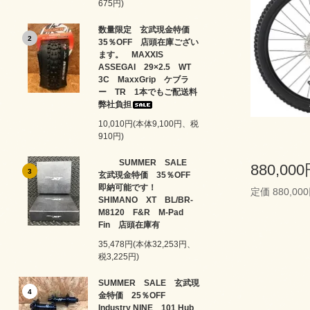
675円)
数量限定 玄武現金特価
2
35％OFF 店頭在庫ござい
ます。 MAXXIS
ASSEGAI 29×2.5 WT
3C MaxxGrip ケブラ
ー TR 1本でもご配送料
弊社負担
10,010円(本体9,100円、税
910円)
SUMMER SALE
880,00
3
玄武現金特価 35％OFF
即納可能です！
定価 880,00
SHIMANO XT BL/BR-
M8120 F&R M-Pad
Fin 店頭在庫有
35,478円(本体32,253円、
税3,225円)
SUMMER SALE 玄武現
4
金特価 25％OFF
Industry NINE 101 Hub