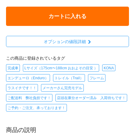
カートに入れる
オプションの値段詳細
この商品に登録されているタグ
完成車
Lサイズ（175cm〜188cm おおよその目安 ）
KONA
エンデューロ（Enduro）
トレイル（Trail）
フレーム
ラスイチです！！
メーカーさん完売モデル
ご配送料 弊社負担です！
店頭在庫分オーダー済み 入荷待ちです！
ご予約・ご注文、承っております！
商品の説明