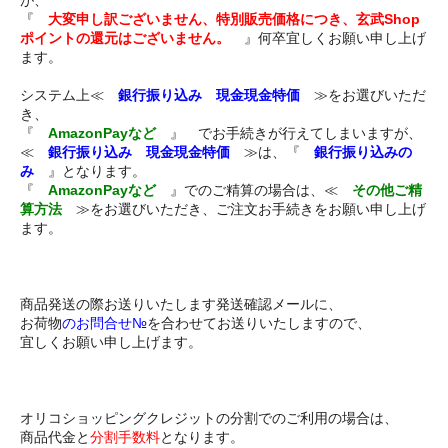
が、
『
大変申し訳ございません、特別販売価格につき、玄武Shop
ポイントの還元はございません。
』何卒宜しくお願い申し上げ
ます。
システム上≪
銀行振り込み 現金現金特価
≫をお選びいただ
き、
『
AmazonPayなど
』 でお手続きが行えてしまいますが、
≪
銀行振り込み 現金現金特価
≫は、『
銀行振り込みの
み
』となります。
『
AmazonPayなど
』でのご精算の場合は、≪
その他ご精
算方法
≫をお選びいただき、ご注文お手続きをお願い申し上げ
ます。
商品発送の際お送りいたします発送確認メールに、
お荷物
のお問合せ№
を合わせてお送りいたしますので、
宜しくお願い申し上げます。
オリコショッピングクレジットの分割でのご利用の場合は、
商品代金と
分割手数料
となります。