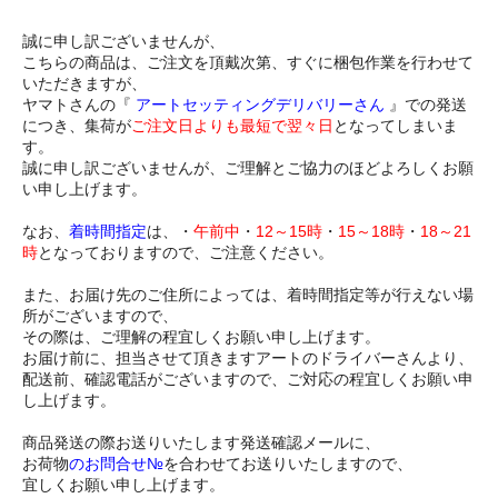
誠に申し訳ございませんが、
こちらの商品は、ご注文を頂戴次第、すぐに梱包作業を行わせて
いただきますが、
ヤマトさんの『
アートセッティングデリバリーさん
』での発送
につき、集荷が
ご注文日よりも最短で翌々日
となってしまいま
す。
誠に申し訳ございませんが、ご理解とご協力のほどよろしくお願
い申し上げます。
なお、
着時間指定
は、・
午前中
・
12～15時
・
15～18時
・
18～21
時
となっておりますので、ご注意ください。
また、お届け先のご住所によっては、着時間指定等が行えない場
所がございますので、
その際は、ご理解の程宜しくお願い申し上げます。
お届け前に、担当させて頂きますアートのドライバーさんより、
配送前、確認電話がございますので、ご対応の程宜しくお願い申
し上げます。
商品発送の際お送りいたします発送確認メールに、
お荷物
のお問合せ№
を合わせてお送りいたしますので、
宜しくお願い申し上げます。