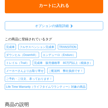
カートに入れる
オプションの値段詳細
この商品に登録されているタグ
完成車
フルサスペンション完成車
TRANSITION
ダウンヒル（Downhill）
エンデューロ（Enduro）
トレイル（Trail）
完成車 販売価格帯 80万円以上（税抜き）
メーカーさんよりお取り寄せ
ご配送料 弊社負担です！
ご予約・ご注文、承っております！
Life Time Warranty（ライフタイムワランティー）対象の商品
商品の説明