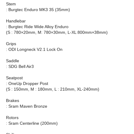
Stem
: Burgtec Enduro MK3 35 (35mm)
Handlebar
: Burgtec Ride Wide Alloy Enduro
(S : 780×20mm, M: 780×30mm, L-XL 800mm×38mm)
Grips
: ODI Longneck V2.1 Lock On
Saddle
: SDG Bell Air3
Seatpost
: OneUp Dropper Post
(S : 150mm, M : 180mm, L : 210mm, XL-240mm)
Brakes
: Sram Maven Bronze
Rotors
: Sram Centerline (200mm)