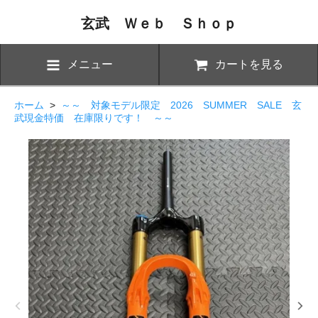
玄武 Ｗｅｂ Ｓｈｏｐ
メニュー
カートを見る
ホーム
>
～～ 対象モデル限定 2026 SUMMER SALE 玄
武現金特価 在庫限りです！ ～～