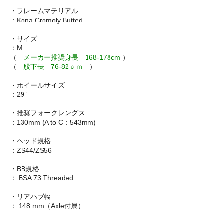
・フレームマテリアル
：Kona Cromoly Butted
・サイズ
：M
（
メーカー推奨身長 168-178cm
）
（
股下長 76-82ｃｍ
）
・ホイールサイズ
：29”
・推奨フォークレングス
：130mm (A to C：543mm)
・ヘッド規格
：ZS44/ZS56
・BB規格
： BSA 73 Threaded
・リアハブ幅
： 148 mm（Axle付属）