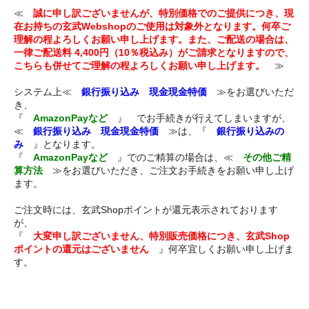
≪
誠に申し訳ございませんが、特別価格でのご提供につき、現
在お持ちの玄武Webshopのご使用は対象外となります。何卒ご
理解の程よろしくお願い申し上げます。また、ご配送の場合は、
一律ご配送料 4,400円（10％税込み）がご請求となりますので、
こちらも併せてご理解の程よろしくお願い申し上げます。
≫
システム上≪
銀行振り込み 現金現金特価
≫をお選びいただ
き、
『
AmazonPayなど
』 でお手続きが行えてしまいますが、
≪
銀行振り込み 現金現金特価
≫は、『
銀行振り込みの
み
』となります。
『
AmazonPayなど
』でのご精算の場合は、≪
その他ご精
算方法
≫をお選びいただき、ご注文お手続きをお願い申し上げ
ます。
ご注文時には、玄武Shopポイントが還元表示されております
が、
『
大変申し訳ございません、特別販売価格につき、玄武Shop
ポイントの還元はございません
』何卒宜しくお願い申し上げま
す。