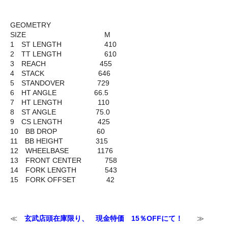
GEOMETRY
SIZE M
1 ST LENGTH 410
2 TT LENGTH 610
3 REACH 455
4 STACK 646
5 STANDOVER 729
6 HT ANGLE 66.5
7 HT LENGTH 110
8 ST ANGLE 75.0
9 CS LENGTH 425
10 BB DROP 60
11 BB HEIGHT 315
12 WHEELBASE 1176
13 FRONT CENTER 758
14 FORK LENGTH 543
15 FORK OFFSET 42
≪
玄武店頭在庫限り、 現金特価 15％OFFにて！
≫