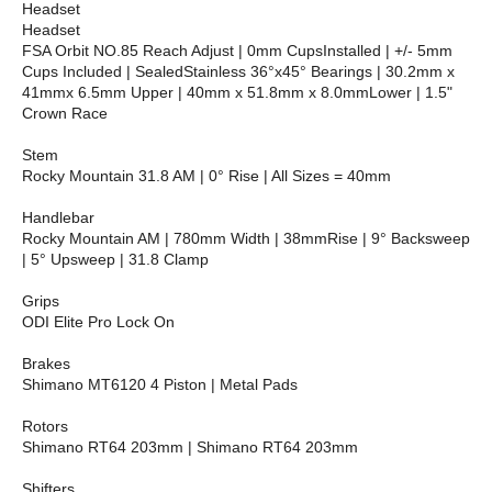
Headset
Headset
FSA Orbit NO.85 Reach Adjust | 0mm CupsInstalled | +/- 5mm
Cups Included | SealedStainless 36°x45° Bearings | 30.2mm x
41mmx 6.5mm Upper | 40mm x 51.8mm x 8.0mmLower | 1.5"
Crown Race
Stem
Rocky Mountain 31.8 AM | 0° Rise | All Sizes = 40mm
Handlebar
Rocky Mountain AM | 780mm Width | 38mmRise | 9° Backsweep
| 5° Upsweep | 31.8 Clamp
Grips
ODI Elite Pro Lock On
Brakes
Shimano MT6120 4 Piston | Metal Pads
Rotors
Shimano RT64 203mm | Shimano RT64 203mm
Shifters