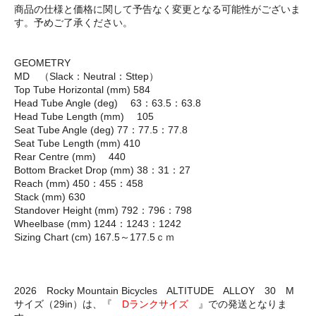
商品の仕様と価格に関して予告なく変更となる可能性がございま
す。予めご了承ください。
GEOMETRY
MD （Slack：Neutral：Sttep）
Top Tube Horizontal (mm) 584
Head Tube Angle (deg) 63：63.5：63.8
Head Tube Length (mm) 105
Seat Tube Angle (deg) 77：77.5：77.8
Seat Tube Length (mm) 410
Rear Centre (mm) 440
Bottom Bracket Drop (mm) 38：31：27
Reach (mm) 450：455：458
Stack (mm) 630
Standover Height (mm) 792：796：798
Wheelbase (mm) 1244：1243：1242
Sizing Chart (cm) 167.5～177.5ｃｍ
2026 Rocky Mountain Bicycles ALTITUDE ALLOY 30 M
サイズ（29in）は、『
Dランクサイズ
』での発送となりま