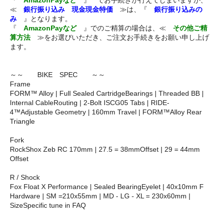
『
AmazonPayなど
』 でお手続きが行えてしまいますが、
≪
銀行振り込み 現金現金特価
≫は、『
銀行振り込みの
み
』となります。
『
AmazonPayなど
』でのご精算の場合は、≪
その他ご精
算方法
≫をお選びいただき、ご注文お手続きをお願い申し上げ
ます。
～～ BIKE SPEC ～～
Frame
FORM™ Alloy | Full Sealed CartridgeBearings | Threaded BB |
Internal CableRouting | 2-Bolt ISCG05 Tabs | RIDE-
4™Adjustable Geometry | 160mm Travel | FORM™Alloy Rear
Triangle
Fork
RockShox Zeb RC 170mm | 27.5 = 38mmOffset | 29 = 44mm
Offset
R / Shock
Fox Float X Performance | Sealed BearingEyelet | 40x10mm F
Hardware | SM =210x55mm | MD - LG - XL = 230x60mm |
SizeSpecific tune in FAQ