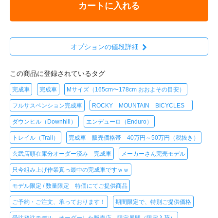
カートに入れる
オプションの値段詳細
この商品に登録されているタグ
完成車
完成車
Mサイズ（165cm〜178cm おおよその目安）
フルサスペンション完成車
ROCKY MOUNTAIN BICYCLES
ダウンヒル（Downhill）
エンデューロ（Enduro）
トレイル（Trail）
完成車 販売価格帯 40万円～50万円（税抜き）
玄武店頭在庫分オーダー済み 完成車
メーカーさん完売モデル
只今組み上げ作業真っ最中の完成車ですｗｗ
モデル限定 / 数量限定 特価にてご提供商品
ご予約・ご注文、承っております！
期間限定で、特別ご提供価格