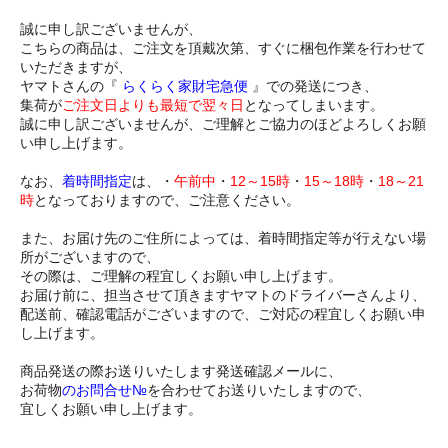
誠に申し訳ございませんが、
こちらの商品は、ご注文を頂戴次第、すぐに梱包作業を行わせて
いただきますが、
ヤマトさんの『
らくらく家財宅急便
』での発送につき、
集荷が
ご注文日よりも最短で翌々日
となってしまいます。
誠に申し訳ございませんが、ご理解とご協力のほどよろしくお願
い申し上げます。
なお、
着時間指定
は、・
午前中
・
12～15時
・
15～18時
・
18～21
時
となっておりますので、ご注意ください。
また、お届け先のご住所によっては、着時間指定等が行えない場
所がございますので、
その際は、ご理解の程宜しくお願い申し上げます。
お届け前に、担当させて頂きますヤマトのドライバーさんより、
配送前、確認電話がございますので、ご対応の程宜しくお願い申
し上げます。
商品発送の際お送りいたします発送確認メールに、
お荷物
のお問合せ№
を合わせてお送りいたしますので、
宜しくお願い申し上げます。