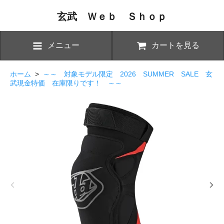
玄武 Ｗｅｂ Ｓｈｏｐ
メニュー
カートを見る
ホーム
>
～～ 対象モデル限定 2026 SUMMER SALE 玄
武現金特価 在庫限りです！ ～～