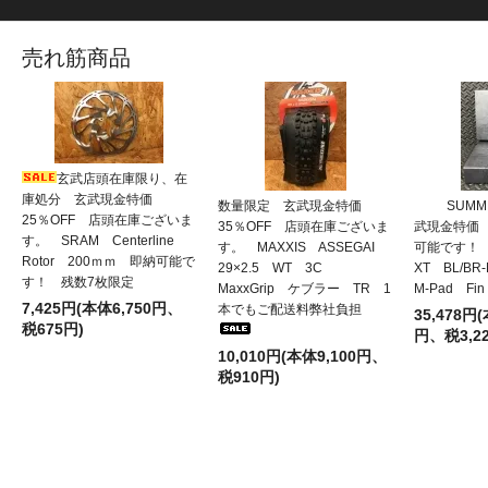
売れ筋商品
玄武店頭在庫限り、在
庫処分 玄武現金特価
数量限定 玄武現金特価
SUMM
25％OFF 店頭在庫ございま
35％OFF 店頭在庫ございま
武現金特価 
す。 SRAM Centerline
す。 MAXXIS ASSEGAI
可能です！ 
Rotor 200ｍｍ 即納可能で
29×2.5 WT 3C
XT BL/BR
す！ 残数7枚限定
MaxxGrip ケブラー TR 1
M-Pad F
7,425円(本体6,750円、
本でもご配送料弊社負担
35,478円(
税675円)
円、税3,22
10,010円(本体9,100円、
税910円)