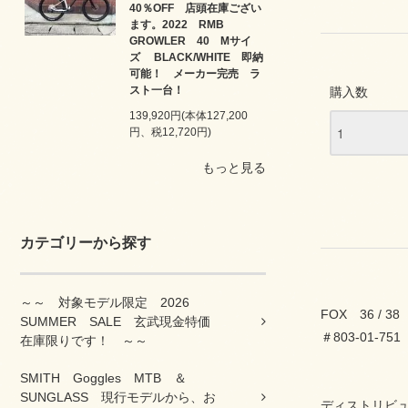
40％OFF 店頭在庫ござい
ます。2022 RMB
GROWLER 40 Mサイ
ズ BLACK/WHITE 即納
可能！ メーカー完売 ラ
スト一台！
購入数
139,920円(本体127,200
円、税12,720円)
もっと見る
カテゴリーから探す
～～ 対象モデル限定 2026
FOX 36 / 3
SUMMER SALE 玄武現金特価
＃803-01-751
在庫限りです！ ～～
SMITH Goggles MTB ＆
SUNGLASS 現行モデルから、お
ディストリビ