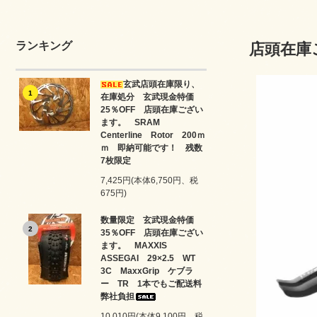
ランキング
店頭在庫ご
玄武店頭在庫限り、
1
在庫処分 玄武現金特価
25％OFF 店頭在庫ござい
ます。 SRAM
Centerline Rotor 200ｍ
ｍ 即納可能です！ 残数
7枚限定
7,425円(本体6,750円、税
675円)
数量限定 玄武現金特価
2
35％OFF 店頭在庫ござい
ます。 MAXXIS
ASSEGAI 29×2.5 WT
3C MaxxGrip ケブラ
ー TR 1本でもご配送料
弊社負担
10,010円(本体9,100円、税