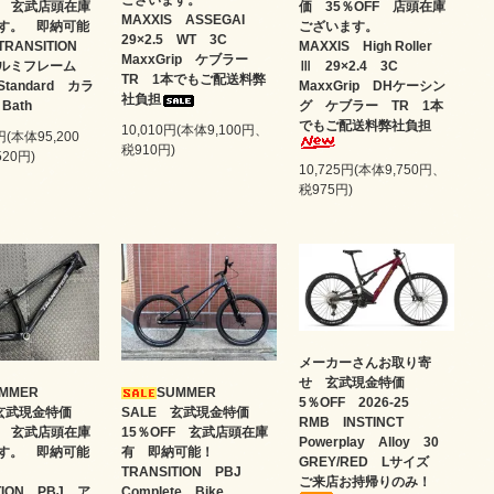
ございます。
価 35％OFF 店頭在庫
FF 玄武店頭在庫
MAXXIS ASSEGAI
ございます。
す。 即納可能
29×2.5 WT 3C
MAXXIS High Roller
RANSITION
MaxxGrip ケブラー
Ⅲ 29×2.4 3C
アルミフレーム
TR 1本でもご配送料弊
MaxxGrip DHケーシン
tandard カラ
社負担
グ ケブラー TR 1本
Bath
でもご配送料弊社負担
10,010円(本体9,100円、
円(本体95,200
税910円)
20円)
10,725円(本体9,750円、
税975円)
メーカーさんお取り寄
せ 玄武現金特価
UMMER
SUMMER
5％OFF 2026-25
 玄武現金特価
SALE 玄武現金特価
RMB INSTINCT
FF 玄武店頭在庫
15％OFF 玄武店頭在庫
Powerplay Alloy 30
す。 即納可能
有 即納可能！
GREY/RED Lサイズ
！
TRANSITION PBJ
ご来店お持帰りのみ！
TION PBJ ア
Complete Bike