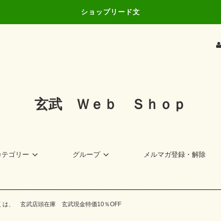
ショップリード文
玄武 Ｗｅｂ Ｓｈｏｐ
カテゴリー
グループ
メルマガ登録・解除
くは、 玄武店頭在庫 玄武現金特価10％OFF