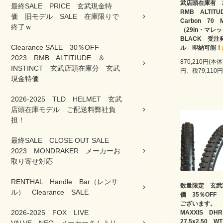
武店頭在庫有 
最終SALE PRICE 玄武現金特
RMB ALTIT
価 旧モデル SALE 在庫限りで
Carbon 70
終了ｗ
（29in・マ
BLACK 受注
Clearance SALE 30％OFF
ル 即納可能！
2023 RMB ALTITIUDE ＆
870,210円(本体
INSTINCT 玄武店頭在庫分 玄武
円、税79,110円
現金特価
2026-2025 TLD HELMET 玄武
店頭在庫モデル ご配送料弊社負
担！
最終SALE CLOSE OUT SALE
2023 MONDRAKER メーカーお
取り寄せ対応
RENTHAL Handle Bar（レンサ
数量限定 玄武
ル） Clearance SALE
価 35％OFF
ございます。
2026-2025 FOX LIVE
MAXXIS D
27.5x2.50 W