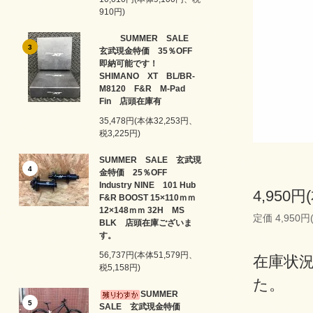
910円)
SUMMER SALE
3
玄武現金特価 35％OFF
即納可能です！
SHIMANO XT BL/BR-
M8120 F&R M-Pad
Fin 店頭在庫有
35,478円(本体32,253円、
税3,225円)
SUMMER SALE 玄武現
4
金特価 25％OFF
Industry NINE 101 Hub
4,950円
F&R BOOST 15×110ｍｍ
12×148ｍｍ 32H MS
定価 4,950円
BLK 店頭在庫ございま
す。
56,737円(本体51,579円、
在庫状
税5,158円)
た。
SUMMER
5
SALE 玄武現金特価