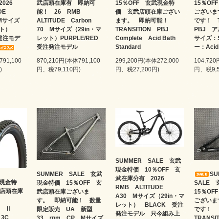
2026
武店頭在庫有 即納可
15％OFF 玄武現金特
15％O
UDE
能！ 26 RMB
価 玄武店頭在庫ござい
ございま
 Mサイズ
ALTITUDE Carbon
ます。 即納可能！
です！ T
レット）
70 Mサイズ（29in・マ
TRANSITION PBJ
PBJ 
発注モデ
レット）PURPLE/RED
Complete Acid Bath
サイズ：S
受注発注モデル
Standard
ー：Acid 
791,100
870,210円(本体791,100
299,200円(本体272,000
104,720
)
円、税79,110円)
円、税27,200円)
円、税9,5
SUMMER SALE 玄武
現金特価 10％OFF 玄
SUMMER SALE 玄武
S
武在庫分有 2026
現金特
現金特価 15％OFF 玄
SALE
RMB ALTITUDE
 店頭在庫
武店頭在庫ございま
15％O
A30 Mサイズ（29in・マ
す。 即納可能！ 数量
ございま
レット） BLACK 受注
HR Ⅱ
限定販売 UA 新型
です
発注モデル 只今組み上
T 3C
33 rpm CP Mサイズ
TRANSI