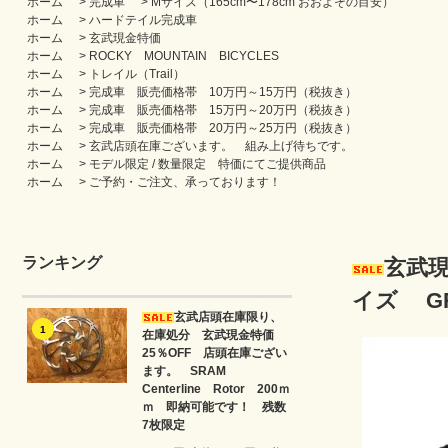
ホーム
>
完成車
>
Mサイズ（165cm〜178cm おおよその目安）
ホーム
>
ハードテイル完成車
ホーム
>
玄武現金特価
ホーム
>
ROCKY MOUNTAIN BICYCLES
ホーム
>
トレイル（Trail）
ホーム
>
完成車 販売価格帯 10万円～15万円（税抜き）
ホーム
>
完成車 販売価格帯 15万円～20万円（税抜き）
ホーム
>
完成車 販売価格帯 20万円～25万円（税抜き）
ホーム
>
玄武店頭在庫ございます。 組み上げ待ちです。
ホーム
>
モデル限定 / 数量限定 特価にてご提供商品
ホーム
>
ご予約・ご注文、承っております！
ランキング
玄武現
イズ GR
玄武店頭在庫限り、
1
在庫処分 玄武現金特価
25％OFF 店頭在庫ござい
ます。 SRAM
Centerline Rotor 200ｍ
ｍ 即納可能です！ 残数
7枚限定