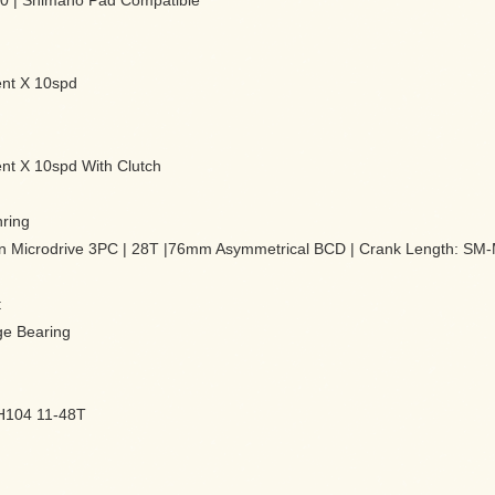
0 | Shimano Pad Compatible
ent X 10spd
ent X 10spd With Clutch
ring
n Microdrive 3PC | 28T |76mm Asymmetrical BCD | Crank Length: S
t
ge Bearing
-H104 11-48T