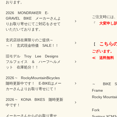
おります。
2026 MONDRAKER E-
ご注文時には、
GRAVEL BIKE メーカーさんよ
『
大変申し訳
りお取り寄せにてご対応をさせて
いただいております。
玄武店頭在庫限りのご提供～
こちら
【
～！ 玄武現金特価 SALE！！
ございます。
旧モデル Troy Lee Designs
≪ 送料無料
フルフェイス ＆ ハーフヘルメ
ット 在庫処分！！
2026 ~ RockyMountainBicycles
随時更新中です！ E-BIKEはメー
～ BIKE 
カーさんよりお取り寄せにて！
Frame
Rocky Mountain
2026 ~ KONA BIKES 随時更新
中です！
Fork
メーカーさんからのお取り寄せ
Suntour XCM3