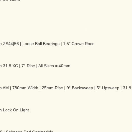
 ZS44|56 | Loose Ball Bearings | 1.5" Crown Race
 31.8 XC | 7° Rise | All Sizes = 40mm
n AM | 780mm Width | 25mm Rise | 9° Backsweep | 5° Upsweep | 31.
n Lock On Light