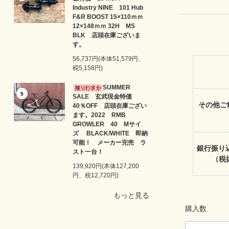
Industry NINE 101 Hub
F&R BOOST 15×110ｍｍ
12×148ｍｍ 32H MS
BLK 店頭在庫ございま
す。
56,737円(本体51,579円、
税5,158円)
SUMMER
5
SALE 玄武現金特価
その他ご精
40％OFF 店頭在庫ござい
ます。2022 RMB
GROWLER 40 Mサイ
ズ BLACK/WHITE 即納
可能！ メーカー完売 ラ
銀行振り込
スト一台！
（税
139,920円(本体127,200
円、税12,720円)
もっと見る
購入数