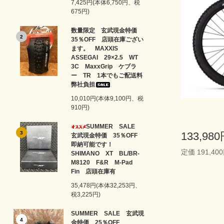
7,425円(本体6,750円、税
675円)
数量限定 玄武現金特価
2
35％OFF 店頭在庫ござい
ます。 MAXXIS
ASSEGAI 29×2.5 WT
3C MaxxGrip ケブラ
ー TR 1本でもご配送料
弊社負担
10,010円(本体9,100円、税
910円)
SUMMER SALE
3
133,98
玄武現金特価 35％OFF
即納可能です！
定価 191,40
SHIMANO XT BL/BR-
M8120 F&R M-Pad
Fin 店頭在庫有
35,478円(本体32,253円、
税3,225円)
SUMMER SALE 玄武現
4
金特価 25％OFF